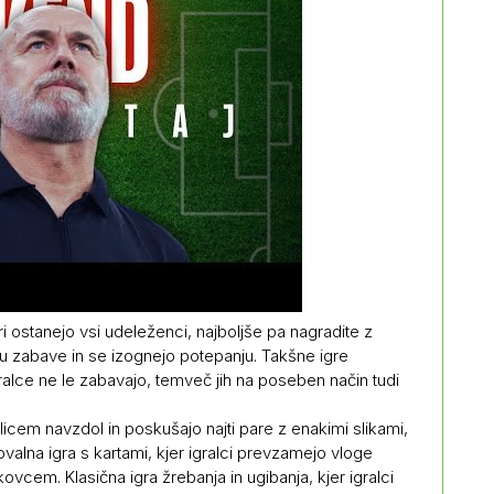
gri ostanejo vsi udeleženci, najboljše pa nagradite z
zu zabave in se izognejo potepanju. Takšne igre
ralce ne le zabavajo, temveč jih na poseben način tudi
z licem navzdol in poskušajo najti pare z enakimi slikami,
valna igra s kartami, kjer igralci prevzamejo vloge
kovcem. Klasična igra žrebanja in ugibanja, kjer igralci