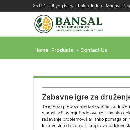
35 R.D, Udhyog Nagar, Palda, Indore, Madhya P
Home
Products
Contact Us
Zabavne igre za druženje 
Te igre so prepoznane kot odlične za druženje
starosti v Sloveniji. Sodelovanje in timsko de
reševanje problemov, kar lahko pomaga pri raz
kakovostno druženje in krepitev medčloveških 