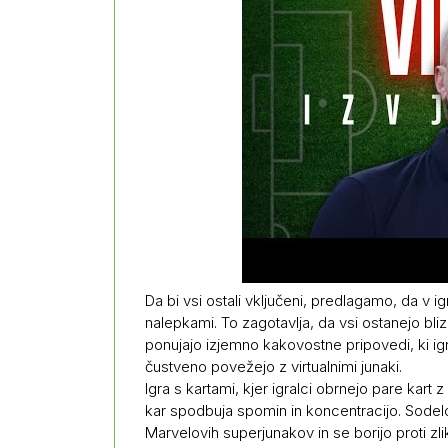
Da bi vsi ostali vključeni, predlagamo, da v i
nalepkami. To zagotavlja, da vsi ostanejo bli
ponujajo izjemno kakovostne pripovedi, ki ig
čustveno povežejo z virtualnimi junaki.
Igra s kartami, kjer igralci obrnejo pare kart 
kar spodbuja spomin in koncentracijo. Sodelo
Marvelovih superjunakov in se borijo proti zli