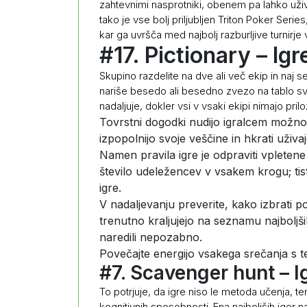
zahtevnimi nasprotniki, obenem pa lahko uživ
tako je vse bolj priljubljen Triton Poker Series
kar ga uvršča med najbolj razburljive turnirje 
#17. Pictionary – Igr
Skupino razdelite na dve ali več ekip in naj s
nariše besedo ali besedno zvezo na tablo svoj
nadaljuje, dokler vsi v vsaki ekipi nimajo prilož
Tovrstni dogodki nudijo igralcem možnos
izpopolnijo svoje veščine in hkrati uži
Namen pravila igre je odpraviti vpletene
število udeležencev v vsakem krogu; tisti
igre.
V nadaljevanju preverite, kako izbrati p
trenutno kraljujejo na seznamu najboljši
naredili nepozabno.
Povečajte energijo vsakega srečanja s te
#7. Scavenger hunt – I
To potrjuje, da igre niso le metoda učenja, t
kognitivnih sposobnosti. Ena najboljših iger 