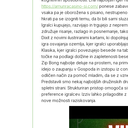
https://amunracasino-si.com/
ponese zabavo n
vsaka pa je oborožena s pisano, nestrupeno slu
hkrati pa se izogniti temu, da bi bili sami sluza
Igralci kupujejo, razvijajo in trgujejo z nepr
združuje risanje, razlago in posnemanje, tako 
Dixit z novimi ilustriranimi kartami, ki dopoln
igra osvajanja ozemlja, kjer igralci uporabljaj
Klasika, kjer igralci povezujejo besede na tab
točke na podlagi dolžine in zapletenosti bes
Zip Bong najbolje deluje na prostem, na prime
idejo o zaupanju v Gospoda in izstopu iz cone
odličen način za pomoč mladim, da se z vznemi
Predstavili smo nekaj najboljših družinskih dru
spletni strani. Strukturiran pristop omogoča si
preference igralcev. Izziv lahko prilagodite z 
nove možnosti raziskovanja.