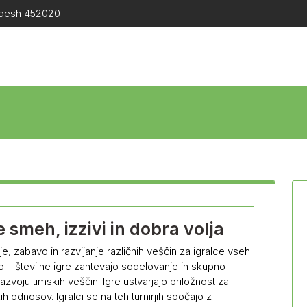
radesh 452020
smeh, izzivi in dobra volja
, zabavo in razvijanje različnih veščin za igralce vseh
lo – številne igre zahtevajo sodelovanje in skupno
voju timskih veščin. Igre ustvarjajo priložnost za
odnosov. Igralci se na teh turnirjih soočajo z