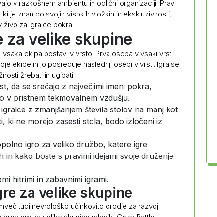
ajo v razkošnem ambientu in odlični organizaciji. Prav
, ki je znan po svojih visokih vložkih in ekskluzivnosti,
v živo za igralce pokra.
e za velike skupine
e vsaka ekipa postavi v vrsto. Prva oseba v vsaki vrsti
e ekipe in jo posreduje naslednji osebi v vrsti. Igra se
nosti žrebati in ugibati.
t, da se srečajo z največjimi imeni pokra,
vajo v pristnem tekmovalnem vzdušju.
 igralce z zmanjšanjem števila stolov na manj kot
, ki ne morejo zasesti stola, bodo izločeni iz
opolno igro za veliko družbo, katere igre
h in kako boste s pravimi idejami svoje druženje
mi hitrimi in zabavnimi igrami.
gre za velike skupine
emveč tudi nevrološko učinkovito orodje za razvoj
na prostem za velike skupine mladih, Color Battle,