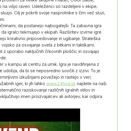
a višjo raven. Udeleženci so razdeljeni v ekipe,
zjo. Cilj je pokriti svoje nasprotnike s čim več sluzi,
ni.
emičninami, da postanejo najbogatejši. Ta zabavna igra
da igralci tekmujejo v ekipah. Razširitev izvirne igre
jujejo kreativno pripovedovanje in ugibanje. Strateška
o vojsko za osvajanje sveta z bitkami in taktikami.
li z uporabo naključnih črkovnih ploščic in osvajajo
ede.
r v kampu ali centru za umik. Igra je navdihnjena z
 udobja, da bi se neposredno soočili z izzivi. To je
rljivimi izkušnjami povežejo in rastejo v veri.
žabnih iger, ki jih lahko
www.24hod.sk
najdete na naši
stematično raziskovanje različnih igralnih stilov in
vključitvijo imen proizvajalcev ali avtorjev, kar odpira