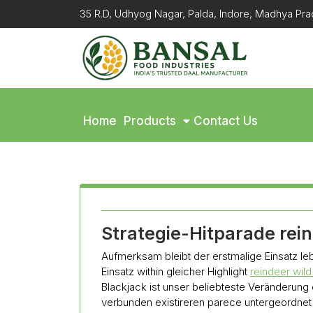
35 R.D, Udhyog Nagar, Palda, Indore, Madhya P
Home
Products
Contact Us
Strategie-Hitparade rein
Aufmerksam bleibt der erstmalige Einsatz lebe
Einsatz within gleicher Highlight
reindeer wild
Blackjack ist unser beliebteste Veränderung
verbunden existireren parece untergeordnet 