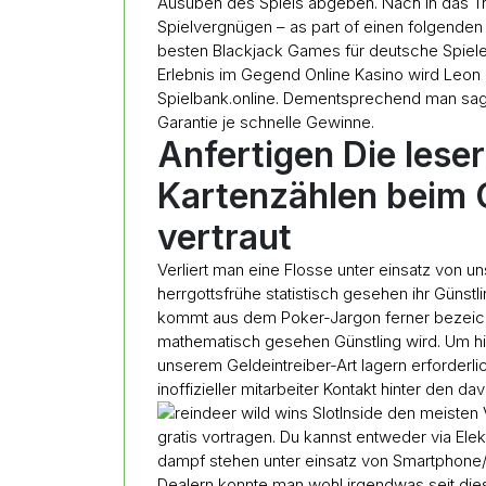
Ausüben des Spiels abgeben. Nach in das T
Spielvergnügen – as part of einen folgende
besten Blackjack Games für deutsche Spieler
Erlebnis im Gegend Online Kasino wird Leon 
Spielbank.online. Dementsprechend man sag
Garantie je schnelle Gewinne.
Anfertigen Die lese
Kartenzählen beim 
vertraut
Verliert man eine Flosse unter einsatz von un
herrgottsfrühe statistisch gesehen ihr Günstl
kommt aus dem Poker-Jargon ferner bezeichn
mathematisch gesehen Günstling wird. Um hin
unserem Geldeintreiber-Art lagern erforderlic
inoffizieller mitarbeiter Kontakt hinter den
Inside den meisten
gratis vortragen. Du kannst entweder via Ele
dampf stehen unter einsatz von Smartphone
Dealern konnte man wohl irgendwas seit die