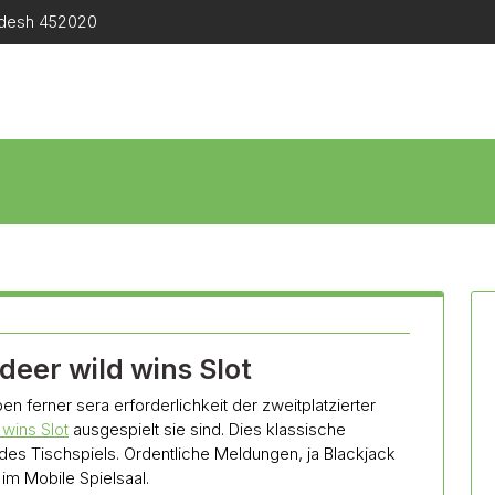
radesh 452020
deer wild wins Slot
n ferner sera erforderlichkeit der zweitplatzierter
 wins Slot
ausgespielt sie sind. Dies klassische
 des Tischspiels.
Ordentliche Meldungen, ja Blackjack
im Mobile Spielsaal.