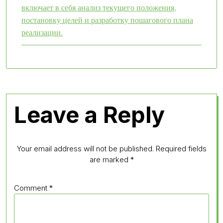
включает в себя анализ текущего положения,
постановку целей и разработку пошагового плана
реализации.
Leave a Reply
Your email address will not be published.
Required fields
are marked
*
Comment
*