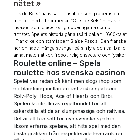
nätet »
“Inside Bets” hänvisar till insatser som placeras på
rutnätet med siffror medan “Outside Bets” hänvisar till
insatser som placeras i grupperingarna utanför
rutnätet. Spelets historia går alltså tillbaka till 1600-talet
i Frankrike och stamfadern Blaise Pascal. Den franske
herren hade många strängar på sin lyra och var bland
annat matematiker, filosof, religionsvetare och fysiker.
Roulette online – Spela
roulette hos svenska casinon
Spelet var redan då känt men slogs ihop som
en blandning mellan en rad andra spel som
Roly-Poly, Hoca, Ace of Hearts och Birbi.
Spelen kontrolleras regelbundet för att
säkerställa att de är slumpmässiga och rättvisa.
Det är ett bra sätt för nya svenska spelare,
liksom erfarna spelare, att hitta spel med den
bästa grafiken från respekterade leverantörer.