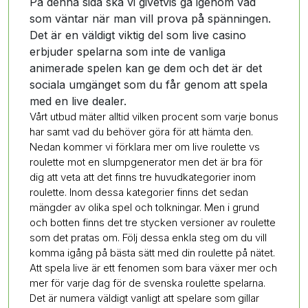
På denna sida ska vi givetvis gå igenom vad
som väntar när man vill prova på spänningen.
Det är en väldigt viktig del som live casino
erbjuder spelarna som inte de vanliga
animerade spelen kan ge dem och det är det
sociala umgänget som du får genom att spela
med en live dealer.
Vårt utbud mäter alltid vilken procent som varje bonus
har samt vad du behöver göra för att hämta den.
Nedan kommer vi förklara mer om live roulette vs
roulette mot en slumpgenerator men det är bra för
dig att veta att det finns tre huvudkategorier inom
roulette. Inom dessa kategorier finns det sedan
mängder av olika spel och tolkningar. Men i grund
och botten finns det tre stycken versioner av roulette
som det pratas om. Följ dessa enkla steg om du vill
komma igång på bästa sätt med din roulette på nätet.
Att spela live är ett fenomen som bara växer mer och
mer för varje dag för de svenska roulette spelarna.
Det är numera väldigt vanligt att spelare som gillar