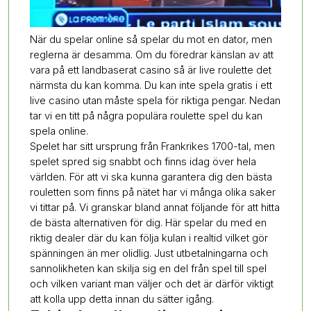
När du spelar online så spelar du mot en dator, men
reglerna är desamma. Om du föredrar känslan av att
vara på ett landbaserat casino så är live roulette det
närmsta du kan komma. Du kan inte spela gratis i ett
live casino utan måste spela för riktiga pengar. Nedan
tar vi en titt på några populära roulette spel du kan
spela online.
Spelet har sitt ursprung från Frankrikes 1700-tal, men
spelet spred sig snabbt och finns idag över hela
världen. För att vi ska kunna garantera dig den bästa
rouletten som finns på nätet har vi många olika saker
vi tittar på. Vi granskar bland annat följande för att hitta
de bästa alternativen för dig. Här spelar du med en
riktig dealer där du kan följa kulan i realtid vilket gör
spänningen än mer olidlig. Just utbetalningarna och
sannolikheten kan skilja sig en del från spel till spel
och vilken variant man väljer och det är därför viktigt
att kolla upp detta innan du sätter igång.