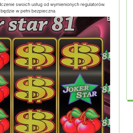
czenie swoich usług od wymienionych regulatorów.
 będzie w pełni bezpieczna.