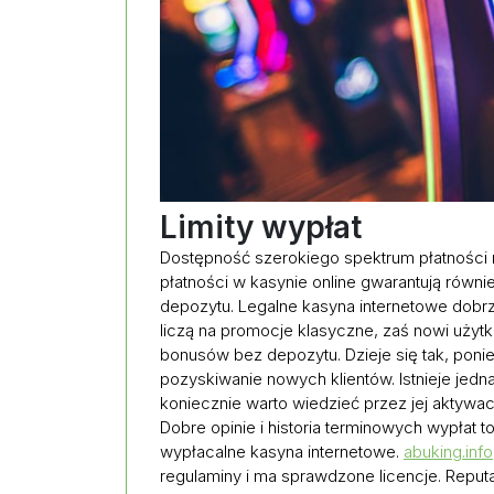
Limity wypłat
Dostępność szerokiego spektrum płatności
płatności w kasynie online gwarantują równ
depozytu. Legalne kasyna internetowe dobrze
liczą na promocje klasyczne, zaś nowi użytk
bonusów bez depozytu. Dzieje się tak, poni
pozyskiwanie nowych klientów. Istnieje jed
koniecznie warto wiedzieć przez jej aktywac
Dobre opinie i historia terminowych wypłat t
wypłacalne kasyna internetowe.
abuking.info
regulaminy i ma sprawdzone licencje. Reputac