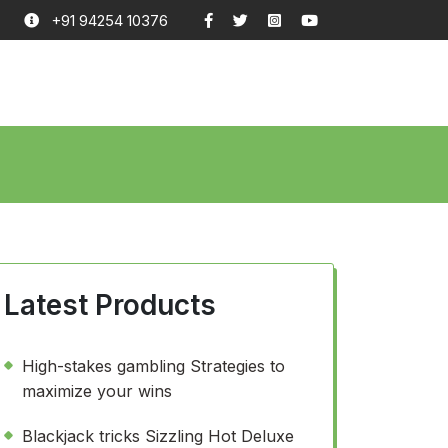
+91 94254 10376
Latest Products
High-stakes gambling Strategies to
maximize your wins
Blackjack tricks Sizzling Hot Deluxe