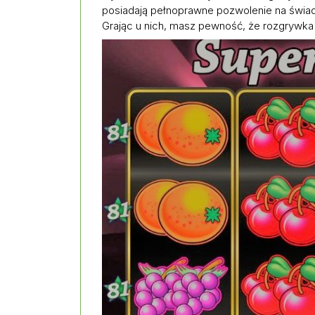
posiadają pełnoprawne pozwolenie na świad
Grając u nich, masz pewność, że rozgrywka