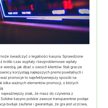
 może świadczyć o legalności kasyna. Sprawdzone
ież krótki czas wypłaty i bezproblemowe wpłaty
 wiedzą, jak dbać o swoich klientów. Stali gracze
ownicy korzystają najlepszych premii powitalnych i
eważ promocje to najefektywniejszy sposób na
nak kilka ważnych elementów promocji, o których
ją.
o najważniejszy znak, że masz do czynienia z
Solidne kasyno polskie zawsze transparentnie podaje
ja buduje zaufanie i gwarantuje, że gra jest uczciwa,