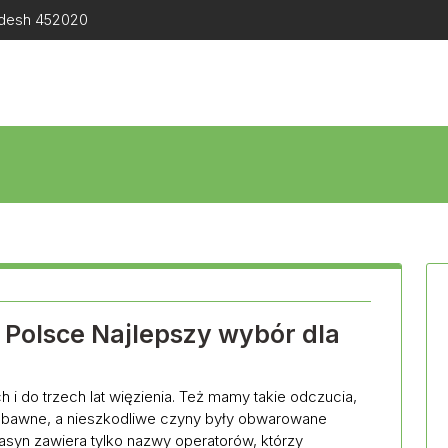
radesh 452020
 Polsce Najlepszy wybór dla
 i do trzech lat więzienia. Też mamy takie odczucia,
abawne, a nieszkodliwe czyny były obwarowane
asyn zawiera tylko nazwy operatorów, którzy