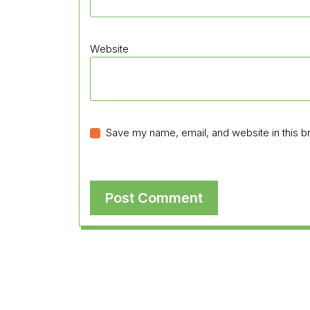
Website
Save my name, email, and website in this b