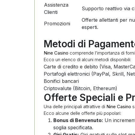
Assistenza
Supporto reattivo via ch
Clienti
Offerte allettanti per n
Promozioni
esperti.
Metodi di Pagament
Nine Casino
comprende l’importanza di fornire
Ecco un elenco di alcuni metodi disponibili:
Carte di credito e debito (Visa, MasterC
Portafogli elettronici (PayPal, Skrill, Net
Bonifici bancari
Criptovalute (Bitcoin, Ethereum)
Offerte Speciali e 
Una delle principali attrattive di
Nine Casino
s
Ecco alcune delle offerte più popolari:
Bonus di Benvenuto:
Un incremento
soglia specificata.
Giri Gratis:
Giri gratuiti sulle slot 