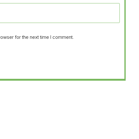
rowser for the next time I comment.
© 2025 Daalwala. All rights reserved.@Bansal Food Insustrie