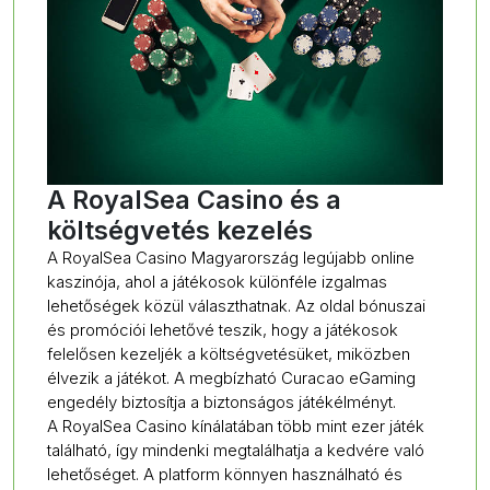
A RoyalSea Casino és a
költségvetés kezelés
A RoyalSea Casino Magyarország legújabb online
kaszinója, ahol a játékosok különféle izgalmas
lehetőségek közül választhatnak. Az oldal bónuszai
és promóciói lehetővé teszik, hogy a játékosok
felelősen kezeljék a költségvetésüket, miközben
élvezik a játékot. A megbízható Curacao eGaming
engedély biztosítja a biztonságos játékélményt.
A RoyalSea Casino kínálatában több mint ezer játék
található, így mindenki megtalálhatja a kedvére való
lehetőséget. A platform könnyen használható és