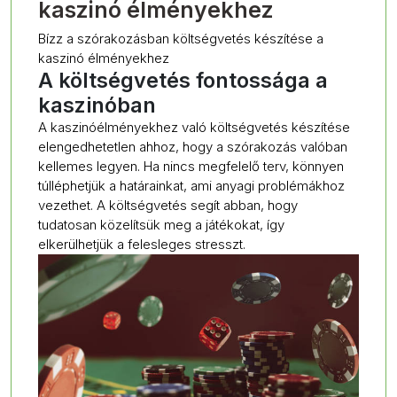
kaszinó élményekhez
Bízz a szórakozásban költségvetés készítése a
kaszinó élményekhez
A költségvetés fontossága a
kaszinóban
A kaszinóélményekhez való költségvetés készítése
elengedhetetlen ahhoz, hogy a szórakozás valóban
kellemes legyen. Ha nincs megfelelő terv, könnyen
túlléphetjük a határainkat, ami anyagi problémákhoz
vezethet. A költségvetés segít abban, hogy
tudatosan közelítsük meg a játékokat, így
elkerülhetjük a felesleges stresszt.