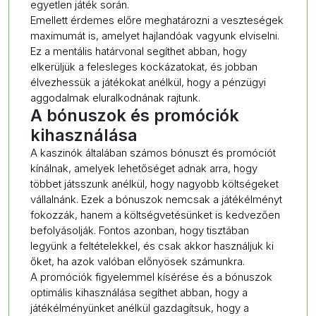
egyetlen játék során.
Emellett érdemes előre meghatározni a veszteségek
maximumát is, amelyet hajlandóak vagyunk elviselni.
Ez a mentális határvonal segíthet abban, hogy
elkerüljük a felesleges kockázatokat, és jobban
élvezhessük a játékokat anélkül, hogy a pénzügyi
aggodalmak eluralkodnának rajtunk.
A bónuszok és promóciók
kihasználása
A kaszinók általában számos bónuszt és promóciót
kínálnak, amelyek lehetőséget adnak arra, hogy
többet játsszunk anélkül, hogy nagyobb költségeket
vállalnánk. Ezek a bónuszok nemcsak a játékélményt
fokozzák, hanem a költségvetésünket is kedvezően
befolyásolják. Fontos azonban, hogy tisztában
legyünk a feltételekkel, és csak akkor használjuk ki
őket, ha azok valóban előnyösek számunkra.
A promóciók figyelemmel kísérése és a bónuszok
optimális kihasználása segíthet abban, hogy a
játékélményünket anélkül gazdagítsuk, hogy a