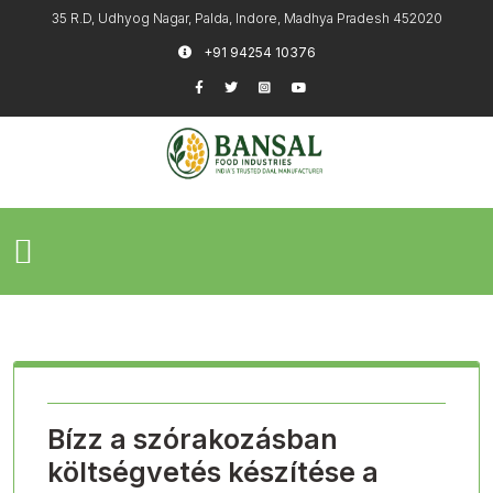
35 R.D, Udhyog Nagar, Palda, Indore, Madhya Pradesh 452020
+91 94254 10376
Bízz a szórakozásban
költségvetés készítése a