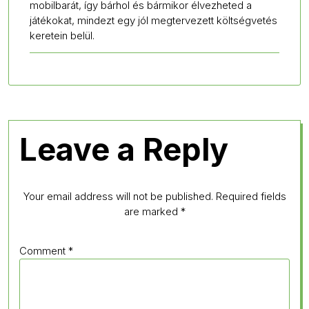
mobilbarát, így bárhol és bármikor élvezheted a
játékokat, mindezt egy jól megtervezett költségvetés
keretein belül.
Leave a Reply
Your email address will not be published.
Required fields
are marked
*
Comment
*