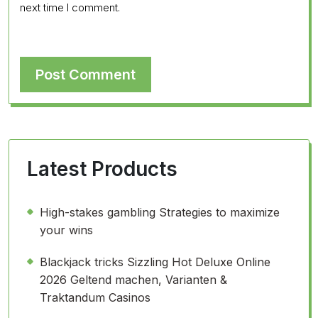
next time I comment.
Latest Products
High-stakes gambling Strategies to maximize
your wins
Blackjack tricks Sizzling Hot Deluxe Online
2026 Geltend machen, Varianten &
Traktandum Casinos