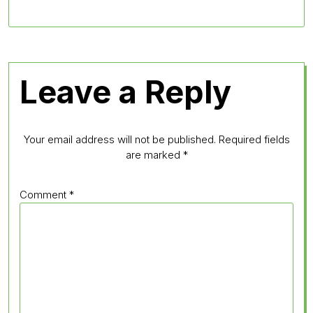
Leave a Reply
Your email address will not be published.
Required fields
are marked
*
Comment
*