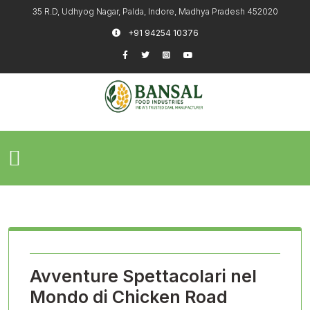
35 R.D, Udhyog Nagar, Palda, Indore, Madhya Pradesh 452020
+91 94254 10376
Avventure Spettacolari nel
Mondo di Chicken Road