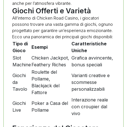
anche per l’atmosfera vibrante.
Giochi Offerti e Varietà
All’interno di Chicken Road Casino, i giocatori
possono trovare una vasta gamma di giochi, ognuno
progettato per garantire un’esperienza emozionante.
Ecco una panoramica dei principali giochi disponibili:
Tipo di
Caratteristiche
Esempi
Gioco
Uniche
Slot
Chicken Jackpot,
Grafica avvincente,
Machine
Feathery Riches
bonus speciali
Roulette del
Giochi
Varianti creative e
Pollame,
da
scommesse
Blackjack del
Tavolo
personalizzabili
Fattore
Interazione reale
Giochi
Poker a Casa del
con croupier dal
Live
Pollame
vivo