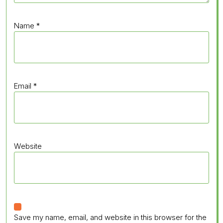
Name
*
Email
*
Website
Save my name, email, and website in this browser for the