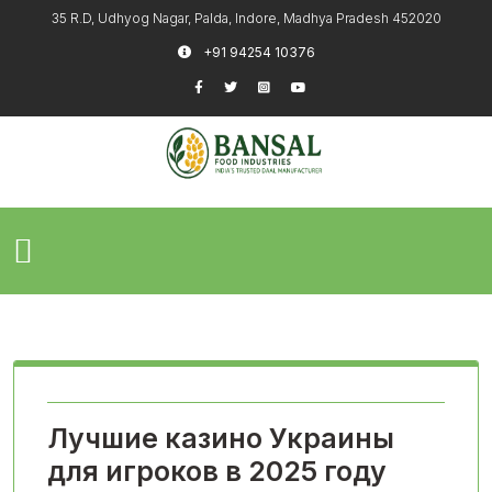
35 R.D, Udhyog Nagar, Palda, Indore, Madhya Pradesh 452020
+91 94254 10376
Лучшие казино Украины
для игроков в 2025 году