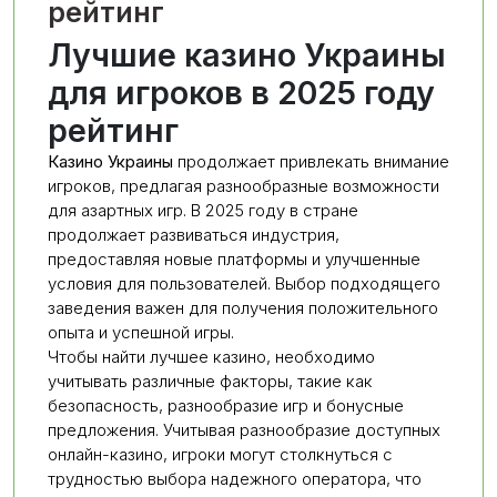
рейтинг
Лучшие казино Украины
для игроков в 2025 году
рейтинг
Казино Украины
продолжает привлекать внимание
игроков, предлагая разнообразные возможности
для азартных игр. В 2025 году в стране
продолжает развиваться индустрия,
предоставляя новые платформы и улучшенные
условия для пользователей. Выбор подходящего
заведения важен для получения положительного
опыта и успешной игры.
Чтобы найти лучшее казино, необходимо
учитывать различные факторы, такие как
безопасность, разнообразие игр и бонусные
предложения. Учитывая разнообразие доступных
онлайн-казино, игроки могут столкнуться с
трудностью выбора надежного оператора, что