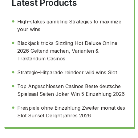
Latest Products
High-stakes gambling Strategies to maximize
your wins
Blackjack tricks Sizzling Hot Deluxe Online
2026 Geltend machen, Varianten &
Traktandum Casinos
Strategie-Hitparade reindeer wild wins Slot
Top Angeschlossen Casinos Beste deutsche
Spielsaal Seiten Joker Win 5 Einzahlung 2026
Freispiele ohne Einzahlung Zweiter monat des
Slot Sunset Delight jahres 2026