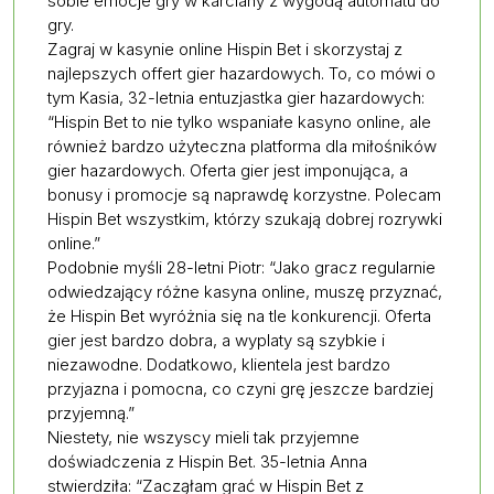
sobie emocje gry w karciany z wygodą automatu do
gry.
Zagraj w kasynie online Hispin Bet i skorzystaj z
najlepszych offert gier hazardowych. To, co mówi o
tym Kasia, 32-letnia entuzjastka gier hazardowych:
“Hispin Bet to nie tylko wspaniałe kasyno online, ale
również bardzo użyteczna platforma dla miłośników
gier hazardowych. Oferta gier jest imponująca, a
bonusy i promocje są naprawdę korzystne. Polecam
Hispin Bet wszystkim, którzy szukają dobrej rozrywki
online.”
Podobnie myśli 28-letni Piotr: “Jako gracz regularnie
odwiedzający różne kasyna online, muszę przyznać,
że Hispin Bet wyróżnia się na tle konkurencji. Oferta
gier jest bardzo dobra, a wyplaty są szybkie i
niezawodne. Dodatkowo, klientela jest bardzo
przyjazna i pomocna, co czyni grę jeszcze bardziej
przyjemną.”
Niestety, nie wszyscy mieli tak przyjemne
doświadczenia z Hispin Bet. 35-letnia Anna
stwierdziła: “Zacząłam grać w Hispin Bet z