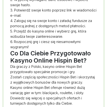
swoje hasło.
3. Potwierdź swoje konto poprzez link w wiadomości
e-mail.
4. Zaloguj się na swoje konto i załaduj fundusze za
pomocą jednej z dostępnych metod płatności.
5. Przejdź do kasyna online i wybierz grę, która
wzbudza twoje zainteresowanie.
6. Rozpocznij grę i ciesz się niesamowitymi
wygranymi!
Co Dla Ciebie Przygotowało
Kasyno Online Hispin Bet?
Dla graczy z Polski, kasyno online Hispin Bet
przygotowało specjalnie promocje i gry.
Zostań częścią społeczności Hispin Bet i skorzystaj
z wyjątkowych bonusów dla nowych graczy.
Kasyno online Hispin Bet oferuje również dużą
variację gier w tym: blackjack, roulette, i sloty.
Dowiedz się więcej o specjalnych ofertach i
turniejach dostępnych tylko dla Ciebie.