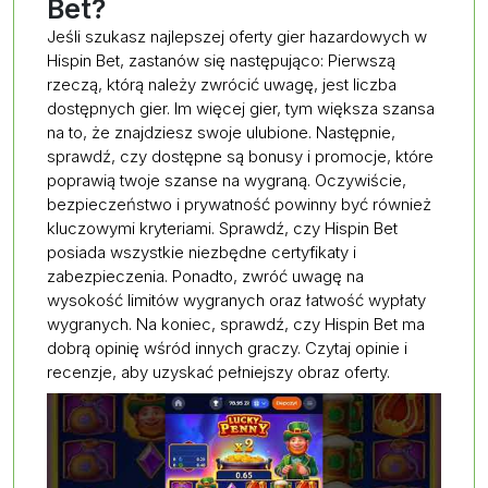
Bet?
Jeśli szukasz najlepszej oferty gier hazardowych w
Hispin Bet, zastanów się następująco: Pierwszą
rzeczą, którą należy zwrócić uwagę, jest liczba
dostępnych gier. Im więcej gier, tym większa szansa
na to, że znajdziesz swoje ulubione. Następnie,
sprawdź, czy dostępne są bonusy i promocje, które
poprawią twoje szanse na wygraną. Oczywiście,
bezpieczeństwo i prywatność powinny być również
kluczowymi kryteriami. Sprawdź, czy Hispin Bet
posiada wszystkie niezbędne certyfikaty i
zabezpieczenia. Ponadto, zwróć uwagę na
wysokość limitów wygranych oraz łatwość wypłaty
wygranych. Na koniec, sprawdź, czy Hispin Bet ma
dobrą opinię wśród innych graczy. Czytaj opinie i
recenzje, aby uzyskać pełniejszy obraz oferty.