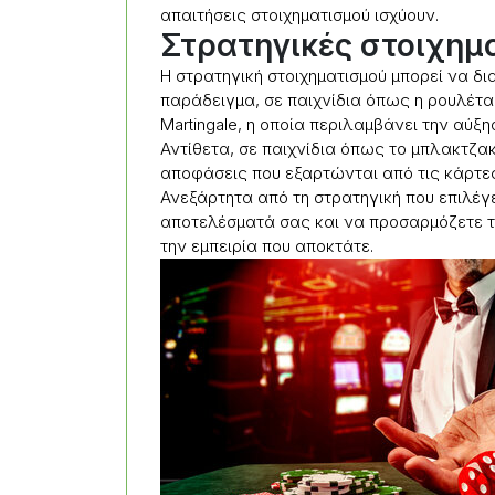
απαιτήσεις στοιχηματισμού ισχύουν.
Στρατηγικές στοιχημ
Η στρατηγική στοιχηματισμού μπορεί να δια
παράδειγμα, σε παιχνίδια όπως η ρουλέτα
Martingale, η οποία περιλαμβάνει την αύξ
Αντίθετα, σε παιχνίδια όπως το μπλακτζακ
αποφάσεις που εξαρτώνται από τις κάρτες
Ανεξάρτητα από τη στρατηγική που επιλέγ
αποτελέσματά σας και να προσαρμόζετε τ
την εμπειρία που αποκτάτε.