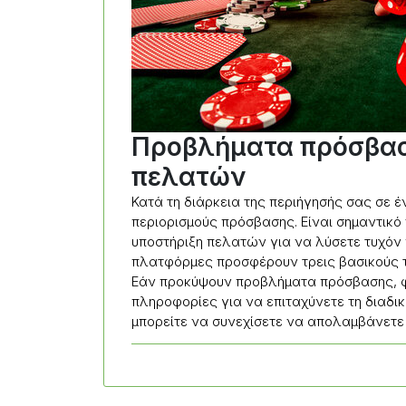
Προβλήματα πρόσβασ
πελατών
Κατά τη διάρκεια της περιήγησής σας σε έ
περιορισμούς πρόσβασης. Είναι σημαντικό
υποστήριξη πελατών για να λύσετε τυχόν
πλατφόρμες προσφέρουν τρεις βασικούς τρό
Εάν προκύψουν προβλήματα πρόσβασης, φρ
πληροφορίες για να επιταχύνετε τη διαδι
μπορείτε να συνεχίσετε να απολαμβάνετε 