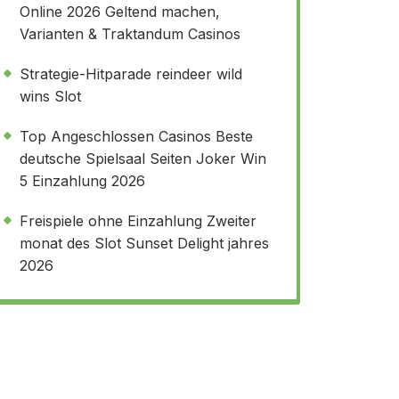
Online 2026 Geltend machen,
Varianten & Traktandum Casinos
Strategie-Hitparade reindeer wild
wins Slot
Top Angeschlossen Casinos Beste
deutsche Spielsaal Seiten Joker Win
5 Einzahlung 2026
Freispiele ohne Einzahlung Zweiter
monat des Slot Sunset Delight jahres
2026