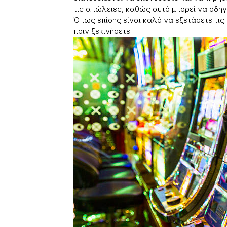
τις απώλειες, καθώς αυτό μπορεί να οδηγ
Όπως επίσης είναι καλό να εξετάσετε τις
πριν ξεκινήσετε.