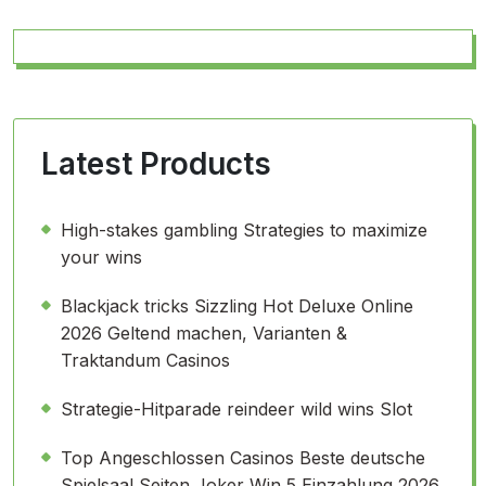
Latest Products
High-stakes gambling Strategies to maximize
your wins
Blackjack tricks Sizzling Hot Deluxe Online
2026 Geltend machen, Varianten &
Traktandum Casinos
Strategie-Hitparade reindeer wild wins Slot
Top Angeschlossen Casinos Beste deutsche
Spielsaal Seiten Joker Win 5 Einzahlung 2026