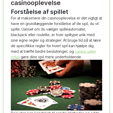
casinooplevelse
Forståelse af spillet
For at maksimere din casinooplevelse er det vigtigt at
have en grundlæggende forståelse af de spil, du vil
spille. Uanset om du vælger spilleautomater,
blackjack eller roulette, er hver spiltype unik med
sine egne regler og strategier. At bruge tid på at lære
de specifikke regler for hvert spil kan hjælpe dig
med at træffe bedre beslutninger, og
casino uden
rofus
gøre dine spil mere underholdende.