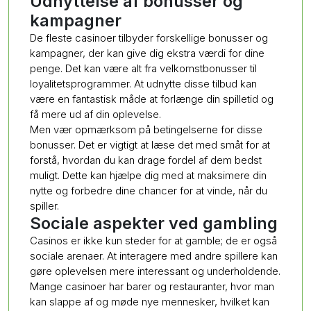
Udnyttelse af bonusser og
kampagner
De fleste casinoer tilbyder forskellige bonusser og
kampagner, der kan give dig ekstra værdi for dine
penge. Det kan være alt fra velkomstbonusser til
loyalitetsprogrammer. At udnytte disse tilbud kan
være en fantastisk måde at forlænge din spilletid og
få mere ud af din oplevelse.
Men vær opmærksom på betingelserne for disse
bonusser. Det er vigtigt at læse det med småt for at
forstå, hvordan du kan drage fordel af dem bedst
muligt. Dette kan hjælpe dig med at maksimere din
nytte og forbedre dine chancer for at vinde, når du
spiller.
Sociale aspekter ved gambling
Casinos er ikke kun steder for at gamble; de er også
sociale arenaer. At interagere med andre spillere kan
gøre oplevelsen mere interessant og underholdende.
Mange casinoer har barer og restauranter, hvor man
kan slappe af og møde nye mennesker, hvilket kan