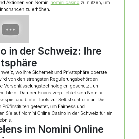
und Aktionen von Nomini
nomini casino
zu nutzen, um
winnchancen zu erhöhen.
o in der Schweiz: Ihre
atsphäre
hweiz, wo Ihre Sicherheit und Privatsphäre oberste
nd wird von den strengsten Regulierungsbehörden
e Verschlüsselungstechnologien geschützt, um
rt bleibt. Darüber hinaus verpflichtet sich Nomini
spiel und bietet Tools zur Selbstkontrolle an. Die
rüfinstituten getestet, um Fairness und
en Sie auf Nomini Online Casino in der Schweiz für ein
ebnis.
ielens im Nomini Online