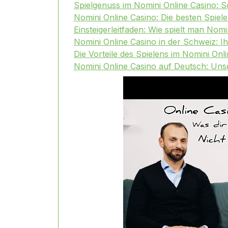
Spielgenuss im Nomini Online Casino: So
Nomini Online Casino: Die besten Spiele
Einsteigerleitfaden: Wie spielt man Nom
Nomini Online Casino in der Schweiz: Ih
Die Vorteile des Spielens im Nomini Onl
Nomini Online Casino auf Deutsch: Unse