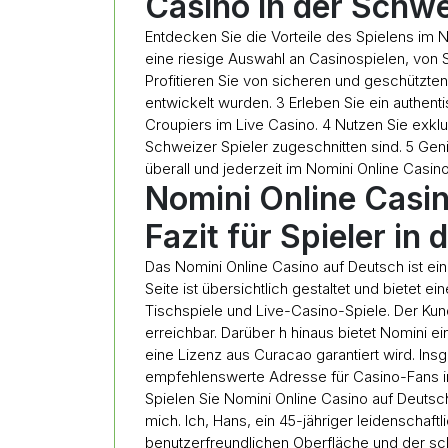
Casino in der Schw
Entdecken Sie die Vorteile des Spielens im 
eine riesige Auswahl an Casinospielen, von S
Profitieren Sie von sicheren und geschützte
entwickelt wurden. 3 Erleben Sie ein authent
Croupiers im Live Casino. 4 Nutzen Sie exk
Schweizer Spieler zugeschnitten sind. 5 Gen
überall und jederzeit im Nomini Online Casin
Nomini Online Casi
Fazit für Spieler in
Das Nomini Online Casino auf Deutsch ist ein
Seite ist übersichtlich gestaltet und bietet 
Tischspiele und Live-Casino-Spiele. Der Kun
erreichbar. Darüber h hinaus bietet Nomini 
eine Lizenz aus Curacao garantiert wird. Ins
empfehlenswerte Adresse für Casino-Fans i
Spielen Sie Nomini Online Casino auf Deutsch
mich. Ich, Hans, ein 45-jähriger leidenschaft
benutzerfreundlichen Oberfläche und der schn