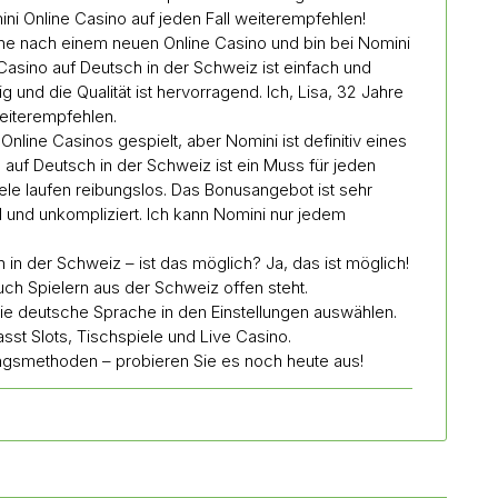
ini Online Casino auf jeden Fall weiterempfehlen!
uche nach einem neuen Online Casino und bin bei Nomini
Casino auf Deutsch in der Schweiz ist einfach und
ig und die Qualität ist hervorragend. Ich, Lisa, 32 Jahre
weiterempfehlen.
Online Casinos gespielt, aber Nomini ist definitiv eines
 auf Deutsch in der Schweiz ist ein Muss für jeden
piele laufen reibungslos. Das Bonusangebot ist sehr
l und unkompliziert. Ich kann Nomini nur jedem
 in der Schweiz – ist das möglich? Ja, das ist möglich!
auch Spielern aus der Schweiz offen steht.
ie deutsche Sprache in den Einstellungen auswählen.
asst Slots, Tischspiele und Live Casino.
lungsmethoden – probieren Sie es noch heute aus!