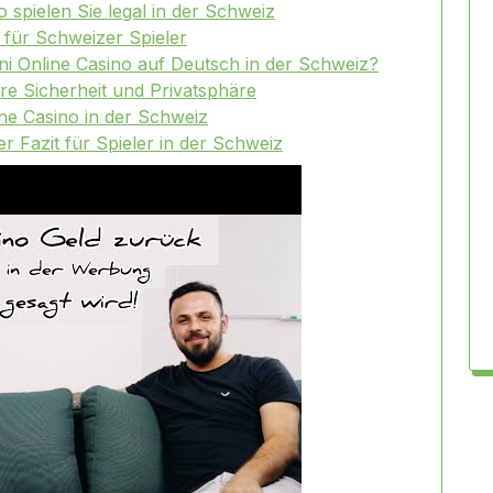
 spielen Sie legal in der Schweiz
 für Schweizer Spieler
ini Online Casino auf Deutsch in der Schweiz?
re Sicherheit und Privatsphäre
ine Casino in der Schweiz
r Fazit für Spieler in der Schweiz