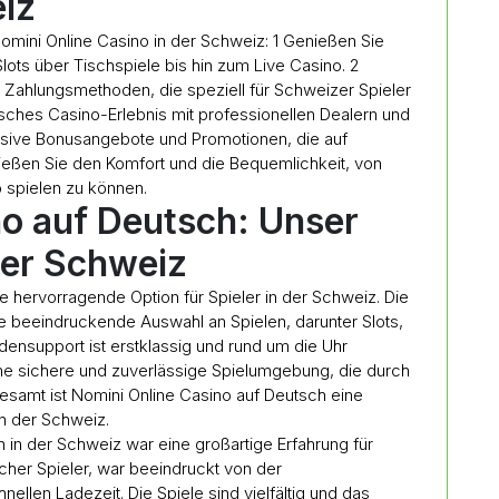
eiz
Nomini Online Casino in der Schweiz: 1 Genießen Sie
lots über Tischspiele bis hin zum Live Casino. 2
n Zahlungsmethoden, die speziell für Schweizer Spieler
isches Casino-Erlebnis mit professionellen Dealern und
lusive Bonusangebote und Promotionen, die auf
ießen Sie den Komfort und die Bequemlichkeit, von
o spielen zu können.
no auf Deutsch: Unser
 der Schweiz
e hervorragende Option für Spieler in der Schweiz. Die
eine beeindruckende Auswahl an Spielen, darunter Slots,
densupport ist erstklassig und rund um die Uhr
eine sichere und zuverlässige Spielumgebung, die durch
gesamt ist Nomini Online Casino auf Deutsch eine
n der Schweiz.
 in der Schweiz war eine großartige Erfahrung für
licher Spieler, war beeindruckt von der
ellen Ladezeit. Die Spiele sind vielfältig und das