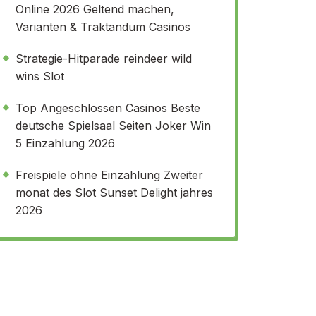
Online 2026 Geltend machen,
Varianten & Traktandum Casinos
Strategie-Hitparade reindeer wild
wins Slot
Top Angeschlossen Casinos Beste
deutsche Spielsaal Seiten Joker Win
5 Einzahlung 2026
Freispiele ohne Einzahlung Zweiter
monat des Slot Sunset Delight jahres
2026