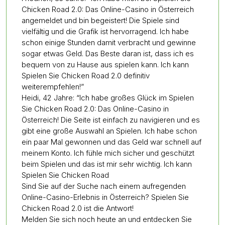
Chicken Road 2.0: Das Online-Casino in Österreich
angemeldet und bin begeistert! Die Spiele sind
vielfältig und die Grafik ist hervorragend. Ich habe
schon einige Stunden damit verbracht und gewinne
sogar etwas Geld. Das Beste daran ist, dass ich es
bequem von zu Hause aus spielen kann. Ich kann
Spielen Sie Chicken Road 2.0 definitiv
weiterempfehlen!”
Heidi, 42 Jahre: “Ich habe großes Glück im Spielen
Sie Chicken Road 2.0: Das Online-Casino in
Österreich! Die Seite ist einfach zu navigieren und es
gibt eine große Auswahl an Spielen. Ich habe schon
ein paar Mal gewonnen und das Geld war schnell auf
meinem Konto. Ich fühle mich sicher und geschützt
beim Spielen und das ist mir sehr wichtig. Ich kann
Spielen Sie Chicken Road
Sind Sie auf der Suche nach einem aufregenden
Online-Casino-Erlebnis in Österreich? Spielen Sie
Chicken Road 2.0 ist die Antwort!
Melden Sie sich noch heute an und entdecken Sie