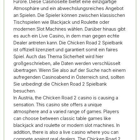
Furore. Diese Casinoseite bietet eine einzigartige
Atmosphäre und ein abwechslungsreiches Angebot
an Spielen. Die Spieler können zwischen klassischen
Tischspielen wie Blackjack und Roulette oder
modernen Slot Machines wählen. Darüber hinaus gibt
es auch ein Live Casino, in dem man gegen echte
Dealer antreten kann. Die Chicken Road 2 Spielbank
ist offiziell lizenziert und garantiert somit ein faires
Spiel. Auch das Thema Sicherheit wird hier
großgeschrieben, alle Daten werden verschlüsselt
übertragen. Wenn Sie also auf der Suche nach einem
aufregenden Casinoabend in Österreich sind, sollten
Sie unbedingt die Chicken Road 2 Spielbank
besuchen.
In Austria, the Chicken Road 2 casino is causing a
sensation. This casino site offers a unique
atmosphere and a varied range of games. Players
can choose between classic table games like
blackjack and roulette or modern slot machines. In
addition, there is also a live casino where you can
compete against real dealers. The Chicken Road 2