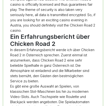
casino is officially licensed and thus guarantees fair
play. The theme of security is also taken very
seriously here, all data is transmitted encrypted. So, if
you are looking for an exciting casino evening in
Austria, you should definitely visit the Chicken Road 2
casino.
Ein Erfahrungsbericht über
Chicken Road 2
In diesem Erfahrungsbericht werde ich über Chicken
Road 2 in Österreich sprechen. Zuerst einmal ist
anzumerken, dass Chicken Road 2 eine sehr
beliebte Spielhalle in ganz Österreich ist. Die
Atmosphäre ist einladend und die Mitarbeiter sind
stets bemüht, den Gästen den bestmöglichen
Service zu bieten.
Es gibt eine große Auswahl an Spielen, von
klassischen Slot-Maschinen bis hin zu modernen
Video-Slots. Auch Tischspiele wie Roulette und
Blackjack werden angeboten. Die Spielautomaten