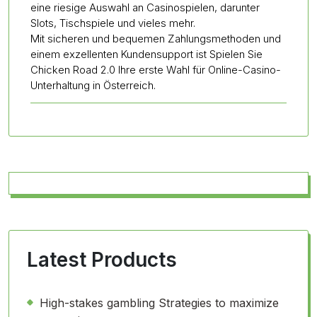
eine riesige Auswahl an Casinospielen, darunter
Slots, Tischspiele und vieles mehr.
Mit sicheren und bequemen Zahlungsmethoden und
einem exzellenten Kundensupport ist Spielen Sie
Chicken Road 2.0 Ihre erste Wahl für Online-Casino-
Unterhaltung in Österreich.
Latest Products
High-stakes gambling Strategies to maximize