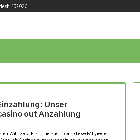
radesh 452020
 Einzahlung: Unser
 casino out Anzahlung
sten With zero Pranumeration Boni, diese Mitglieder