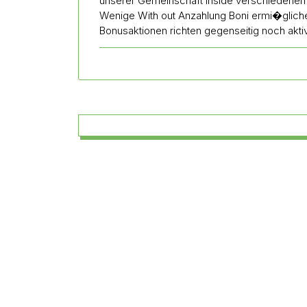
unserer Gemeinschaft inside verschiedene
Wenige With out Anzahlung Boni ermi�glichen
Bonusaktionen richten gegenseitig noch akt