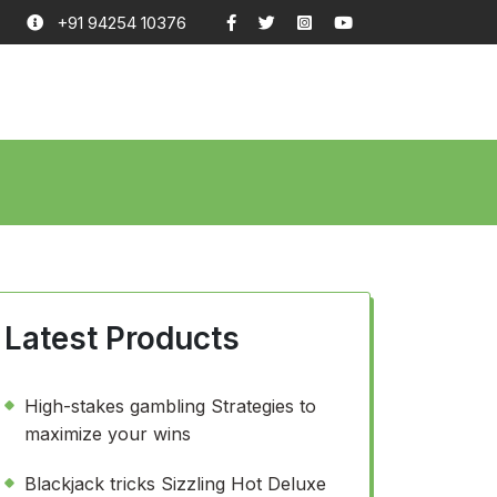
+91 94254 10376
Latest Products
High-stakes gambling Strategies to
maximize your wins
Blackjack tricks Sizzling Hot Deluxe