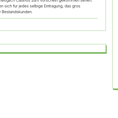
n Moglich Casinos zum vorschein gekommen sehen.
 sich fur jedes selbige Eintragung, das gros
iv Bestandskunden.