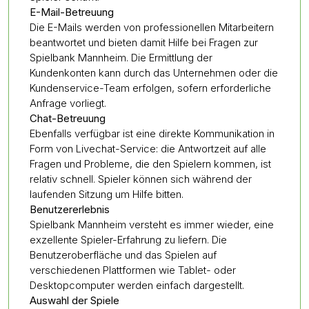
E-Mail-Betreuung
Die E-Mails werden von professionellen Mitarbeitern
beantwortet und bieten damit Hilfe bei Fragen zur
Spielbank Mannheim. Die Ermittlung der
Kundenkonten kann durch das Unternehmen oder die
Kundenservice-Team erfolgen, sofern erforderliche
Anfrage vorliegt.
Chat-Betreuung
Ebenfalls verfügbar ist eine direkte Kommunikation in
Form von Livechat-Service: die Antwortzeit auf alle
Fragen und Probleme, die den Spielern kommen, ist
relativ schnell. Spieler können sich während der
laufenden Sitzung um Hilfe bitten.
Benutzererlebnis
Spielbank Mannheim versteht es immer wieder, eine
exzellente Spieler-Erfahrung zu liefern. Die
Benutzeroberfläche und das Spielen auf
verschiedenen Plattformen wie Tablet- oder
Desktopcomputer werden einfach dargestellt.
Auswahl der Spiele