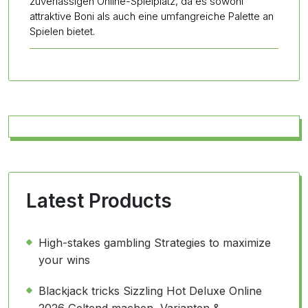
zuverlässigen Online-Spielplatz, da es sowohl
attraktive Boni als auch eine umfangreiche Palette an
Spielen bietet.
Latest Products
High-stakes gambling Strategies to maximize
your wins
Blackjack tricks Sizzling Hot Deluxe Online