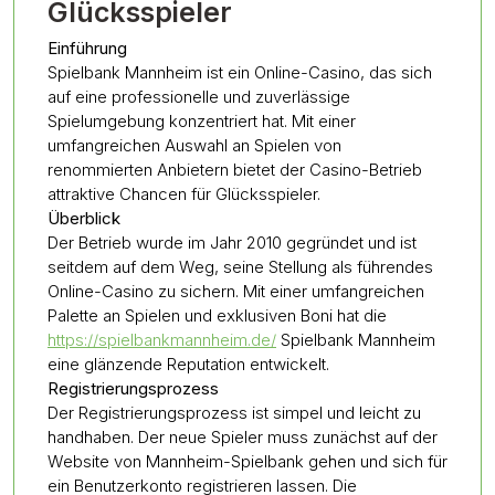
Glücksspieler
Einführung
Spielbank Mannheim ist ein Online-Casino, das sich
auf eine professionelle und zuverlässige
Spielumgebung konzentriert hat. Mit einer
umfangreichen Auswahl an Spielen von
renommierten Anbietern bietet der Casino-Betrieb
attraktive Chancen für Glücksspieler.
Überblick
Der Betrieb wurde im Jahr 2010 gegründet und ist
seitdem auf dem Weg, seine Stellung als führendes
Online-Casino zu sichern. Mit einer umfangreichen
Palette an Spielen und exklusiven Boni hat die
https://spielbankmannheim.de/
Spielbank Mannheim
eine glänzende Reputation entwickelt.
Registrierungsprozess
Der Registrierungsprozess ist simpel und leicht zu
handhaben. Der neue Spieler muss zunächst auf der
Website von Mannheim-Spielbank gehen und sich für
ein Benutzerkonto registrieren lassen. Die