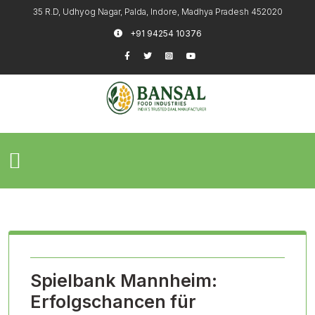
35 R.D, Udhyog Nagar, Palda, Indore, Madhya Pradesh 452020
+91 94254 10376
Spielbank Mannheim:
Erfolgschancen für