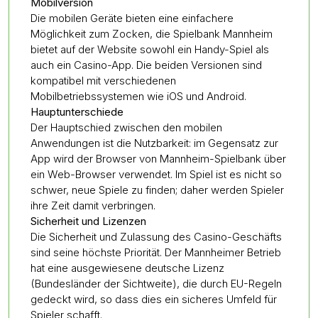
Mobilversion
Die mobilen Geräte bieten eine einfachere
Möglichkeit zum Zocken, die Spielbank Mannheim
bietet auf der Website sowohl ein Handy-Spiel als
auch ein Casino-App. Die beiden Versionen sind
kompatibel mit verschiedenen
Mobilbetriebssystemen wie iOS und Android.
Hauptunterschiede
Der Hauptschied zwischen den mobilen
Anwendungen ist die Nutzbarkeit: im Gegensatz zur
App wird der Browser von Mannheim-Spielbank über
ein Web-Browser verwendet. Im Spiel ist es nicht so
schwer, neue Spiele zu finden; daher werden Spieler
ihre Zeit damit verbringen.
Sicherheit und Lizenzen
Die Sicherheit und Zulassung des Casino-Geschäfts
sind seine höchste Priorität. Der Mannheimer Betrieb
hat eine ausgewiesene deutsche Lizenz
(Bundesländer der Sichtweite), die durch EU-Regeln
gedeckt wird, so dass dies ein sicheres Umfeld für
Spieler schafft.