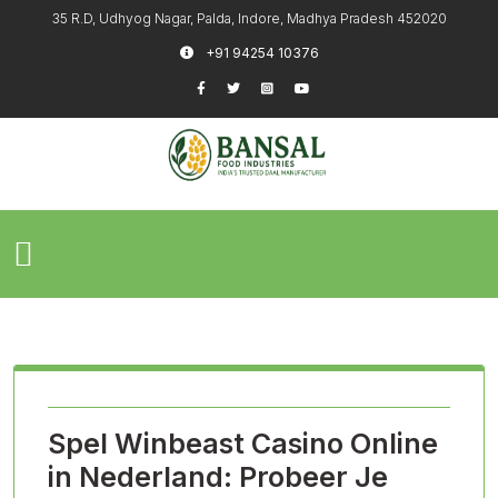
35 R.D, Udhyog Nagar, Palda, Indore, Madhya Pradesh 452020
+91 94254 10376
Spel Winbeast Casino Online
in Nederland: Probeer Je