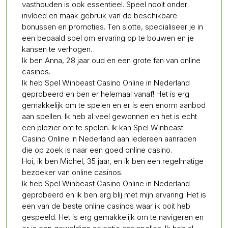
vasthouden is ook essentieel. Speel nooit onder
invloed en maak gebruik van de beschikbare
bonussen en promoties. Ten slotte, specialiseer je in
een bepaald spel om ervaring op te bouwen en je
kansen te verhogen.
Ik ben Anna, 28 jaar oud en een grote fan van online
casinos.
Ik heb Spel Winbeast Casino Online in Nederland
geprobeerd en ben er helemaal vanaf! Het is erg
gemakkelijk om te spelen en er is een enorm aanbod
aan spellen. Ik heb al veel gewonnen en het is echt
een plezier om te spelen. Ik kan Spel Winbeast
Casino Online in Nederland aan iedereen aanraden
die op zoek is naar een goed online casino.
Hoi, ik ben Michel, 35 jaar, en ik ben een regelmatige
bezoeker van online casinos.
Ik heb Spel Winbeast Casino Online in Nederland
geprobeerd en ik ben erg blij met mijn ervaring. Het is
een van de beste online casinos waar ik ooit heb
gespeeld. Het is erg gemakkelijk om te navigeren en