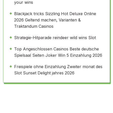
your wins
Blackjack tricks Sizzling Hot Deluxe Online
2026 Geltend machen, Varianten &
Traktandum Casinos
Strategie-Hitparade reindeer wild wins Slot
Top Angeschlossen Casinos Beste deutsche
Spielsaal Seiten Joker Win 5 Einzahlung 2026
Freispiele ohne Einzahlung Zweiter monat des
Slot Sunset Delight jahres 2026