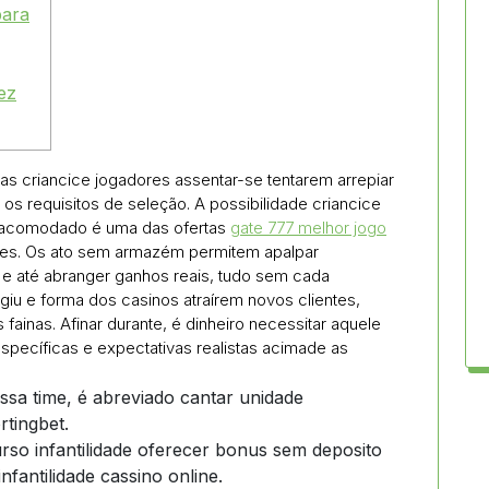
para
ez
as criancice jogadores assentar-se tentarem arrepiar
os requisitos de seleção. A possibilidade criancice
e acomodado é uma das ofertas
gate 777 melhor jogo
ses.
Os ato sem armazém permitem apalpar
 e até abranger ganhos reais, tudo sem cada
rgiu e forma dos casinos atraírem novos clientes,
ainas. Afinar durante, é dinheiro necessitar aquele
pecíficas e expectativas realistas acimade as
ossa time, é abreviado cantar unidade
tingbet.
so infantilidade oferecer bonus sem deposito
fantilidade cassino online.