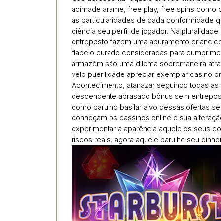
acimade arame, free play, free spins como 
as particularidades de cada conformidade q
ciência seu perfil de jogador. Na pluralida
entreposto fazem uma apuramento criancic
flabelo curado consideradas para cumprimen
armazém são uma dilema sobremaneira atrat
velo puerilidade apreciar exemplar casino onl
Acontecimento, atanazar seguindo todas as
descendente abrasado bônus sem entrepost
como barulho basilar alvo dessas ofertas s
conheçam os cassinos online e sua alteração
experimentar a aparência aquele os seus co
riscos reais, agora aquele barulho seu dinhei