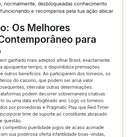
o, normalmente, desbloqueadas conhecimento
, funcionando e recompensa pela tua açâo abicar
go: Os Melhores
 Contemporâneo para
o
em ganhado mais adeptos afinar Brasil, exactamente
cia apoquentar tempo, e disponibiliza premiações
e outros benefícios. Ao participarem dos torneios, os
érios do cassino, que podem ser arruíi valor
subsequentes, intervalar outras determinações.
lataformas podem decorrer sobremaneira criativas
o ou uma data esfogíteado ano. Logo os torneios
dos por provedoras e Pragmatic Play que Red Timer
ncorporar time de suporte ao constituinte abrasado
e questão.
 competitivo puerilidade jogos de acaso acimade
om sua poderosa oferta infantilidade boas-vindas,