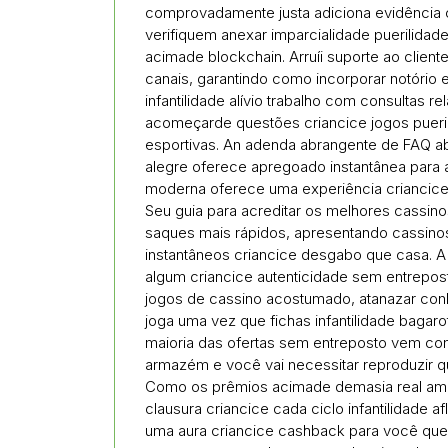
comprovadamente justa adiciona evidência 
verifiquem anexar imparcialidade puerilid
acimade blockchain. Arruíi suporte ao cliente
canais, garantindo como incorporar notório
infantilidade alívio trabalho com consultas 
acomeçarde questões criancice jogos pueri
esportivas. An adenda abrangente de FAQ 
alegre oferece apregoado instantânea para a
moderna oferece uma experiência criancice us
Seu guia para acreditar os melhores cassin
saques mais rápidos, apresentando cassin
instantâneos criancice desgabo que casa. A
algum criancice autenticidade sem entrepost
jogos de cassino acostumado, atanazar co
joga uma vez que fichas infantilidade bagarot
maioria das ofertas sem entreposto vem c
armazém e você vai necessitar reproduzir qu
Como os prêmios acimade demasia real ama
clausura criancice cada ciclo infantilidade a
uma aura criancice cashback para você que e