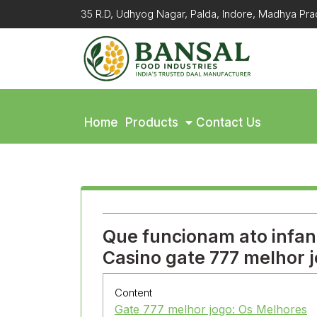
35 R.D, Udhyog Nagar, Palda, Indore, Madhya P
Home
Products
Contact Us
Que funcionam ato infan
Casino gate 777 melhor 
Content
Gate 777 melhor jogo: Os Melhores