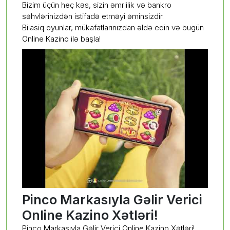
Bizim üçün heç kəs, sizin əmrlilik və bankro
səhvlərinizdən istifadə etməyi əminsizdir.
Bilasiq oyunlar, mükafatlarınızdan əldə edin və bugün
Online Kazino ilə başla!
Pinco Markasıyla Gəlir Verici
Online Kazino Xətləri!
Pinco Markasıyla Gəlir Verici Online Kazino Xətləri!