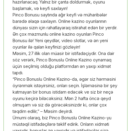
hazırlanacaq. Yalnız bir çanta doldurmak, oyunu
başlamak, və keyfi saxlayın!
Pinco Bonusu saytında ağır keyfi və müharibələr
barədə əlaqə saxlayın. Online kazino oyunlarının
dünyası sizin için rahatlayaraq istirahat edən bir yerdir.
Ən çox məzmunlu online kazino oyunları Pinco
Bonusu ilə! Yeni qeydlər, video slotlar, və ən yeni
oyunlar ilə qalan keyfinizi gözləyin!
Məsim, 27 illik olan müasir bir istifadəçiydir. Ona dair
söz verərk, Pinco Bonuslu Online Kazino oynamaq
üçün seçilmiş olduğu platformdan ən yaxşı xidmət
tapdı.
“Pinco Bonuslu Online Kazino-da, əgər siz hərməsini
öyrənmək istəyirsiniz, onları seçin. İşləməsinə bir şey
katmayan bir bonus istidam edəcək ve siz bir neçə
oyunu keçirə biləcəksiniz. Mən 2 hafta öncə qeyd
olmuşam və siz də görəcəksinizdır ki, onlar çox
təqdim edilir,” – Məsim deyirdi.
Ümumi olaraq, biz Pinco Bonuslu Online Kazino-yu
müstəqil istifadəçilərə təklif edirik. Onların xidməti
yaxşıdır, bonuslar ən yaxşıdır və istifadəçilər sizə