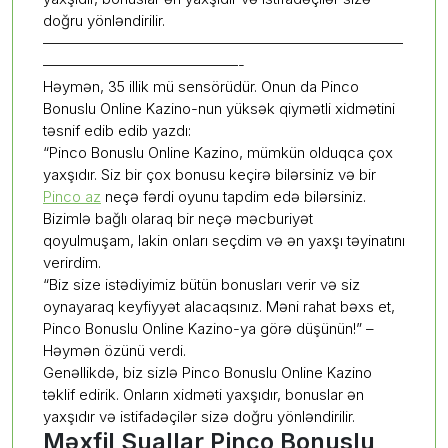
doğru yönləndirilir.
————————————————————————
—————————————-
Həymən, 35 illik mü sensörüdür. Onun da Pinco
Bonuslu Online Kazino-nun yüksək qiymətli xidmətini
təsnif edib edib yazdı:
“Pinco Bonuslu Online Kazino, mümkün olduqca çox
yaxşıdır. Siz bir çox bonusu keçirə bilərsiniz və bir
Pinco az
neçə fərdi oyunu tapdim edə bilərsiniz.
Bizimlə bağlı olaraq bir neçə məcburiyət
qoyulmuşam, lakin onları seçdim və ən yaxşı təyinatını
verirdim.
“Biz size istədiyimiz bütün bonusları verir və siz
oynayaraq keyfiyyət alacaqsınız. Məni rahat bəxs et,
Pinco Bonuslu Online Kazino-ya görə düşünün!” –
Həymən özünü verdi.
Genəllikdə, biz sizlə Pinco Bonuslu Online Kazino
təklif edirik. Onların xidməti yaxşıdır, bonuslar ən
yaxşıdır və istifadəçilər sizə doğru yönləndirilir.
Məxfil Suallar Pinco Bonuslu