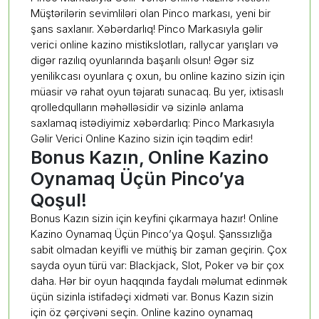
Müştərilərin sevimliləri olan Pinco markası, yeni bir
şans saxlanır. Xəbərdarlıq! Pinco Markasıyla gəlir
verici online kazino mistikslotları, rallycar yarışları və
digər razılıq oyunlarında başarılı olsun! Əgər siz
yenilikcası oyunlara ç oxun, bu online kazino sizin için
müasir və rahat oyun təjaratı sunacaq. Bu yer, ixtisaslı
qrolledqulların məhəlləsidir və sizinlə anlama
saxlamaq istədiyimiz xəbərdarlıq: Pinco Markasıyla
Gəlir Verici Online Kazino sizin için təqdim edir!
Bonus Kazın, Online Kazino
Oynamaq Üçün Pinco’ya
Qoşul!
Bonus Kazın sizin için keyfini çıkarmaya hazır! Online
Kazino Oynamaq Üçün Pinco’ya Qoşul. Şanssızlığa
sabit olmadan keyifli ve müthiş bir zaman geçirin. Çox
sayda oyun türü var: Blackjack, Slot, Poker və bir çox
daha. Hər bir oyun haqqında faydalı məlumat edinmək
üçün sizinla istifadəçi xidməti var. Bonus Kazın sizin
için öz çərçivəni seçin. Online kazino oynamaq