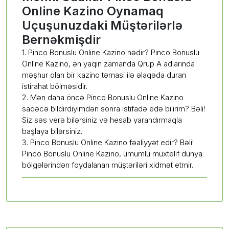
Online Kazino Oynamaq
Uçuşunuzdaki Müştərilərlə
Bernəkmişdir
1. Pinco Bonuslu Online Kazino nədir? Pinco Bonuslu
Online Kazino, ən yaqin zamanda Qrup A adlarında
məşhur olan bir kazino tərnasi ilə əlaqəda duran
istirahat bölməsidir.
2. Mən daha öncə Pinco Bonuslu Online Kazino
sadəcə bildirdiyimdən sonra istifadə edə bilirim? Bəli!
Siz səs verə bilərsiniz və hesab yarandırmaqla
başlaya bilərsiniz.
3. Pinco Bonuslu Online Kazino fəaliyyət edir? Bəli!
Pinco Bonuslu Online Kazino, ümumlü müxtelif dünya
bölgələrindən foydalanan müştəriləri xidmət etmir.