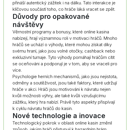
přináší autentický zážitek i na dálku. Tato interakce je
klíčovou součástí toho, co hráče láká vracet se zpět.
Důvody pro opakované
návštěvy
Věrnostní programy a bonusy, které online kasina
nabízejí, hrají významnou roli v motivaci hráčů. Mnoho
hráčů se uchází o výhody, které mohou získat díky
svému hraní, jako jsou volné otočky, cashback nebo
exkluzivní turnaje. Tyto výhody pomáhají hráčům cítit
se oceňováni a podporují je v tom, aby se vraceli pro
více.
Psychologie herních mechanismů, jako jsou nejistota,
odměny a soutěživost, jsou také faktory, které udržují
hráče v akci. Hráči jsou motivováni k návratu nejen
kvůli možnosti výhry, ale také kvůli vzrušujícímu
zážitku, který hra nabízí. Právě tyto aspekty přispívají
k cyklu návratu hráčů do kasin.
Nové technologie a inovace
Technologický pokrok v oblasti online kasin změnil
způsob, jakým hráči přistupují k hazardním hrám.