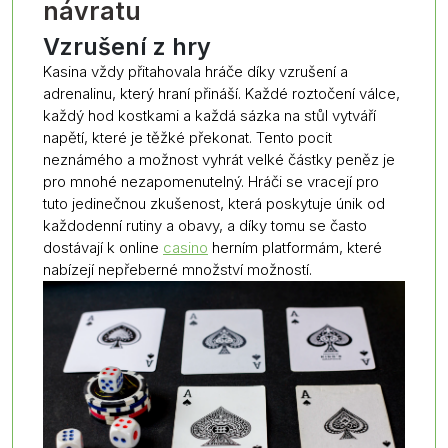
návratu
Vzrušení z hry
Kasina vždy přitahovala hráče díky vzrušení a
adrenalinu, který hraní přináší. Každé roztočení válce,
každý hod kostkami a každá sázka na stůl vytváří
napětí, které je těžké překonat. Tento pocit
neznámého a možnost vyhrát velké částky peněz je
pro mnohé nezapomenutelný. Hráči se vracejí pro
tuto jedinečnou zkušenost, která poskytuje únik od
každodenní rutiny a obavy, a díky tomu se často
dostávají k online
casino
herním platformám, které
nabízejí nepřeberné množství možností.