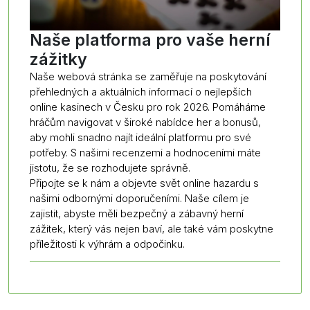
Naše platforma pro vaše herní
zážitky
Naše webová stránka se zaměřuje na poskytování
přehledných a aktuálních informací o nejlepších
online kasinech v Česku pro rok 2026. Pomáháme
hráčům navigovat v široké nabídce her a bonusů,
aby mohli snadno najít ideální platformu pro své
potřeby. S našimi recenzemi a hodnoceními máte
jistotu, že se rozhodujete správně.
Připojte se k nám a objevte svět online hazardu s
našimi odbornými doporučeními. Naše cílem je
zajistit, abyste měli bezpečný a zábavný herní
zážitek, který vás nejen baví, ale také vám poskytne
příležitosti k výhrám a odpočinku.