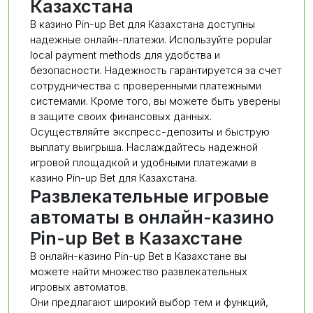
Казахстана
В казино Pin-up Bet для Казахстана доступны
надежные онлайн-платежи. Используйте popular
local payment methods для удобства и
безопасности. Надежность гарантируется за счет
сотрудничества с проверенными платежными
системами. Кроме того, вы можете быть уверены
в защите своих финансовых данных.
Осуществляйте экспресс-депозиты и быструю
выплату выигрыша. Наслаждайтесь надежной
игровой площадкой и удобными платежами в
казино Pin-up Bet для Казахстана.
Развлекательные игровые
автоматы в онлайн-казино
Pin-up Bet в Казахстане
В онлайн-казино Pin-up Bet в Казахстане вы
можете найти множество развлекательных
игровых автоматов.
Они предлагают широкий выбор тем и функций,