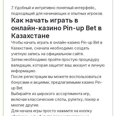
7. Удобный и интуитивно понятный интерфейс,
подходящий для начинающих и опытных игроков.
Как начать играть в
онлайн-казино Pin-up Bet в
Казахстане
Чтобы начать играть в онлайн-казино Pin-up Bet в
Казахстане, сначала необходимо создать
учетную запись на официальном сайте.
Затем необходимо пройти простую процедуру
валидации, которая защитит ваш аккаунт и личную
информацию.
После регистрации вы можете воспользоваться
бонусами и акциями, предлагаемыми казино Pin-
up Bet.
Выбирайте из широкого ассортимента игр,
включая классические слоты, рулетку, покер и
многие другие.
Для начала игры просто нажмите на кнопку