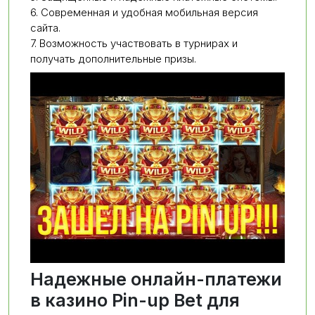
6. Современная и удобная мобильная версия
сайта.
7. Возможность участвовать в турнирах и
получать дополнительные призы.
Надежные онлайн-платежи
в казино Pin-up Bet для