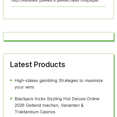
персональных данных и финансовых операций.
Latest Products
High-stakes gambling Strategies to maximize
your wins
Blackjack tricks Sizzling Hot Deluxe Online
2026 Geltend machen, Varianten &
Traktandum Casinos