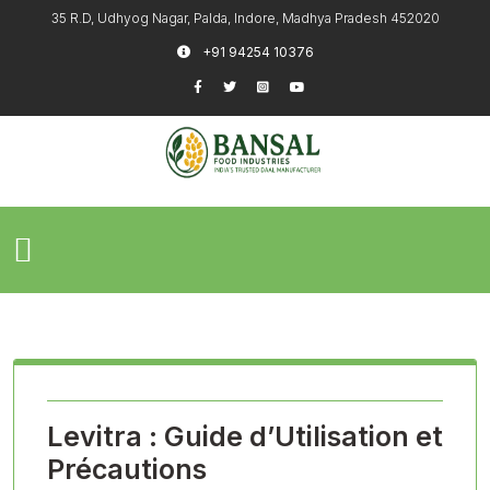
35 R.D, Udhyog Nagar, Palda, Indore, Madhya Pradesh 452020
+91 94254 10376
Levitra : Guide d’Utilisation et
Précautions