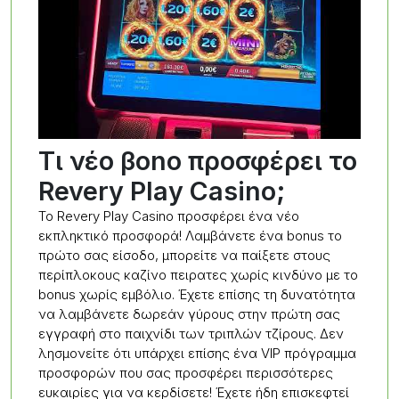
Τι νέο βono προσφέρει το
Revery Play Casino;
Το Revery Play Casino προσφέρει ένα νέο
εκπληκτικό προσφορά! Λαμβάνετε ένα bonus το
πρώτο σας είσοδο, μπορείτε να παίξετε στους
περίπλοκους καζίνο πειρατες χωρίς κινδύνο με το
bonus χωρίς εμβόλιο. Έχετε επίσης τη δυνατότητα
να λαμβάνετε δωρεάν γύρους στην πρώτη σας
εγγραφή στο παιχνίδι των τριπλών τζίρους. Δεν
λησμονείτε ότι υπάρχει επίσης ένα VIP πρόγραμμα
προσφορών που σας προσφέρει περισσότερες
ευκαιρίες για να κερδίσετε! Έχετε ήδη επισκεφτεί