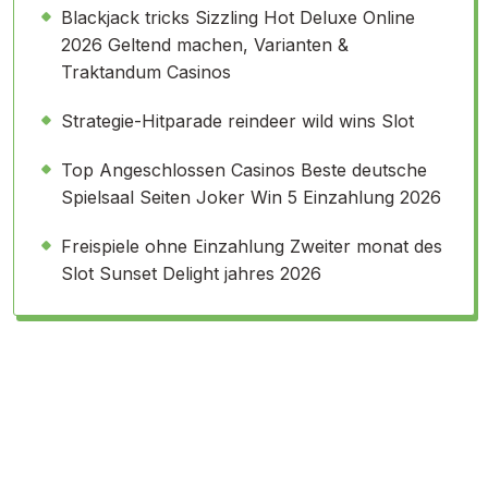
Blackjack tricks Sizzling Hot Deluxe Online
2026 Geltend machen, Varianten &
Traktandum Casinos
Strategie-Hitparade reindeer wild wins Slot
Top Angeschlossen Casinos Beste deutsche
Spielsaal Seiten Joker Win 5 Einzahlung 2026
Freispiele ohne Einzahlung Zweiter monat des
Slot Sunset Delight jahres 2026