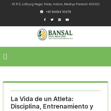
35 R.D, Udhyog Nagar, Palda, Indore, Madhya Pradesh 452020
+91 94254 10376
La Vida de un Atleta:
Disciplina, Entrenamiento y