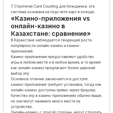
7. Стратегия Card Counting для блэкджека: эта
система основана на подсчете карт в колоде.
«Казино-приложения vs
онлайн-казино в
Казахстане: сравнение»
В Казахстане наблюдается тенденция роста
популярности онлайн-казино и казино-
приложений.
Казино-приложения предоставляют удобство
игры в любом месте и в любое время, в то время
как онлайн-казино предлагают более широкий
выбор игр.
Основное отличие заключается в доступе:
казино-приложения требуют установки, тогда как
онлайн-казино доступны прямо через браузер.
Качество игр в казино-приложениях обычно выше,
но они могут занимать много места на
устройстве.
Онлайн-казино, с другой стороны, могут страдать