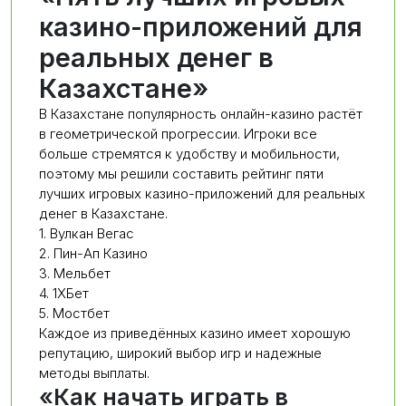
казино-приложений для
реальных денег в
Казахстане»
В Казахстане популярность онлайн-казино растёт
в геометрической прогрессии. Игроки все
больше стремятся к удобству и мобильности,
поэтому мы решили составить рейтинг пяти
лучших игровых казино-приложений для реальных
денег в Казахстане.
1. Вулкан Вегас
2. Пин-Ап Казино
3. Мельбет
4. 1ХБет
5. Мостбет
Каждое из приведённых казино имеет хорошую
репутацию, широкий выбор игр и надежные
методы выплаты.
«Как начать играть в