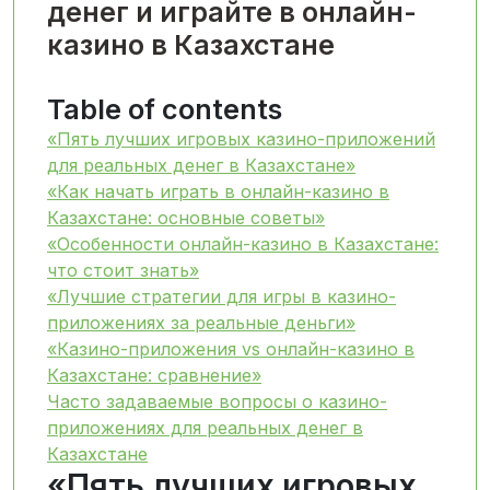
денег и играйте в онлайн-
казино в Казахстане
Table of contents
«Пять лучших игровых казино-приложений
для реальных денег в Казахстане»
«Как начать играть в онлайн-казино в
Казахстане: основные советы»
«Особенности онлайн-казино в Казахстане:
что стоит знать»
«Лучшие стратегии для игры в казино-
приложениях за реальные деньги»
«Казино-приложения vs онлайн-казино в
Казахстане: сравнение»
Часто задаваемые вопросы о казино-
приложениях для реальных денег в
Казахстане
«Пять лучших игровых