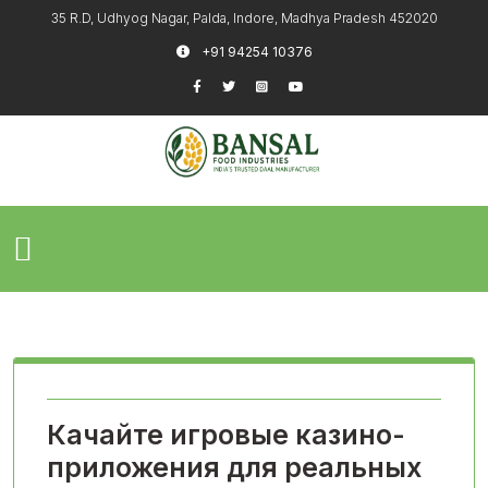
35 R.D, Udhyog Nagar, Palda, Indore, Madhya Pradesh 452020
+91 94254 10376
Качайте игровые казино-
приложения для реальных