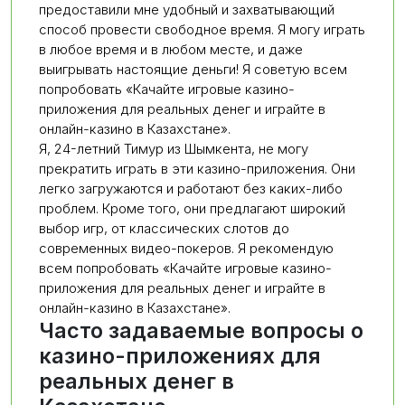
предоставили мне удобный и захватывающий
способ провести свободное время. Я могу играть
в любое время и в любом месте, и даже
выигрывать настоящие деньги! Я советую всем
попробовать «Качайте игровые казино-
приложения для реальных денег и играйте в
онлайн-казино в Казахстане».
Я, 24-летний Тимур из Шымкента, не могу
прекратить играть в эти казино-приложения. Они
легко загружаются и работают без каких-либо
проблем. Кроме того, они предлагают широкий
выбор игр, от классических слотов до
современных видео-покеров. Я рекомендую
всем попробовать «Качайте игровые казино-
приложения для реальных денег и играйте в
онлайн-казино в Казахстане».
Часто задаваемые вопросы о
казино-приложениях для
реальных денег в