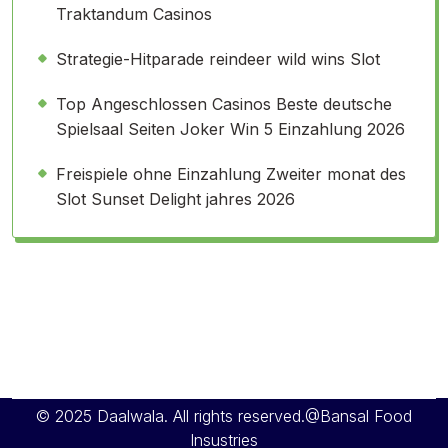
Traktandum Casinos
Strategie-Hitparade reindeer wild wins Slot
Top Angeschlossen Casinos Beste deutsche
Spielsaal Seiten Joker Win 5 Einzahlung 2026
Freispiele ohne Einzahlung Zweiter monat des
Slot Sunset Delight jahres 2026
© 2025 Daalwala. All rights reserved.@Bansal Food
Insustries