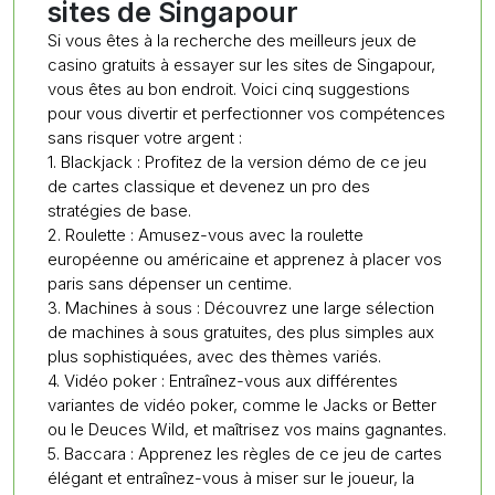
sites de Singapour
Si vous êtes à la recherche des meilleurs jeux de
casino gratuits à essayer sur les sites de Singapour,
vous êtes au bon endroit. Voici cinq suggestions
pour vous divertir et perfectionner vos compétences
sans risquer votre argent :
1. Blackjack : Profitez de la version démo de ce jeu
de cartes classique et devenez un pro des
stratégies de base.
2. Roulette : Amusez-vous avec la roulette
européenne ou américaine et apprenez à placer vos
paris sans dépenser un centime.
3. Machines à sous : Découvrez une large sélection
de machines à sous gratuites, des plus simples aux
plus sophistiquées, avec des thèmes variés.
4. Vidéo poker : Entraînez-vous aux différentes
variantes de vidéo poker, comme le Jacks or Better
ou le Deuces Wild, et maîtrisez vos mains gagnantes.
5. Baccara : Apprenez les règles de ce jeu de cartes
élégant et entraînez-vous à miser sur le joueur, la