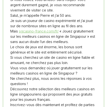
argent durement gagné, je vous recommande
vivement de visiter ce site.
Salut, je m’appelle Pierre et j’ai 50 ans.
Je suis un joueur de casino expérimenté et j’ai joué
sur de nombreux sites en ligne au fil des ans.
Mais
sgcasino-france.com/fr/
« Jouez gratuitement
sur les meilleurs casinos en ligne de Singapour » est
sans aucun doute l’un des meilleurs.
Le choix de jeux est énorme, les bonus sont
généreux et le site est entièrement sécurisé.
Si vous cherchez un site de casino en ligne fiable et
amusant, ne cherchez pas plus loin.
Vous vous demandez où jouer gratuitement sur les
meilleurs casinos en ligne de Singapour ?
Ne cherchez plus, nous avons les réponses à vos
questions !
Découvrez notre sélection des meilleurs casinos en
ligne singapouriens qui proposent des jeux gratuits
pour les joueurs français.
Inscrivez-vous dès maintenant et profitez de parties