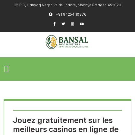
35 R.D, Udhyog Nagar, Palda, Indore, Madhya Pradesh 452020
+91 94254 10376
Jouez gratuitement sur les
meilleurs casinos en ligne de