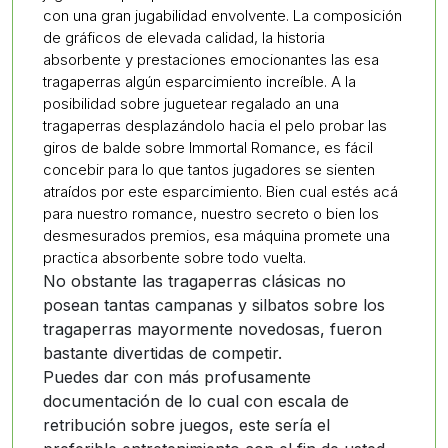
con una gran jugabilidad envolvente. La composición
de gráficos de elevada calidad, la historia
absorbente y prestaciones emocionantes las esa
tragaperras algún esparcimiento increíble. A la
posibilidad sobre juguetear regalado an una
tragaperras desplazándolo hacia el pelo probar las
giros de balde sobre Immortal Romance, es fácil
concebir para lo que tantos jugadores se sienten
atraídos por este esparcimiento. Bien cual estés acá
para nuestro romance, nuestro secreto o bien los
desmesurados premios, esa máquina promete una
practica absorbente sobre todo vuelta.
No obstante las tragaperras clásicas no
posean tantas campanas y silbatos sobre los
tragaperras mayormente novedosas, fueron
bastante divertidas de competir.
Puedes dar con más profusamente
documentación de lo cual con escala de
retribución sobre juegos, este serí­a el