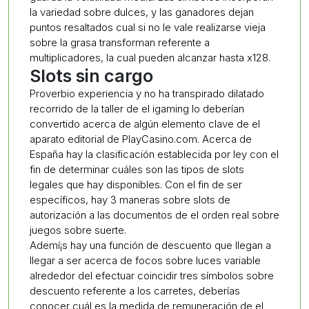
la variedad sobre dulces, y las ganadores dejan
puntos resaltados cual si no le vale realizarse vieja
sobre la grasa transforman referente a
multiplicadores, la cual pueden alcanzar hasta x128.
Slots sin cargo
Proverbio experiencia y no ha transpirado dilatado
recorrido de la taller de el igaming lo deberían
convertido acerca de algún elemento clave de el
aparato editorial de PlayCasino.com. Acerca de
España hay la clasificación establecida por ley con el
fin de determinar cuáles son las tipos de slots
legales que hay disponibles. Con el fin de ser
especí­ficos, hay 3 maneras sobre slots de
autorización a las documentos de el orden real sobre
juegos sobre suerte.
Ademí¡s hay una función de descuento que llegan a
llegar a ser acerca de focos sobre luces variable
alrededor del efectuar coincidir tres símbolos sobre
descuento referente a los carretes, deberías
conocer cuál es la medida de remuneración de el