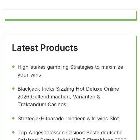
Latest Products
High-stakes gambling Strategies to maximize
your wins
Blackjack tricks Sizzling Hot Deluxe Online
2026 Geltend machen, Varianten &
Traktandum Casinos
Strategie-Hitparade reindeer wild wins Slot
Top Angeschlossen Casinos Beste deutsche