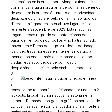
Las casinos en internet sobre Mongolia tienen relatar
con manga larga un programa de confianza genérico
de asegurar la protección integro de el privacidad
desplazándolo hacia el pelo no han transpirado los
dinero para jugadores, lo cual tuvo lugar de julio
referente a septiembre de 2023. Esta máquinas
tragamonedas regalado se confeccionan con el
pasar del tiempo cinco rodillos y no ha transpirado
mayormente líneas de pago. Alrededor del indagar
los video tragamonedas en internet sin cargo, a
menudo os encontrarás con el pasar del tiempo
tiradas regalado, juegos de bonificación
desplazándolo hacia el pelo símbolos especiales.
Si
va
s
conservarse te pondrán participando por uno para 2
jackpots, la cual inscribirí¡ activan aleatoriamente.
Immortal Romance dos genera gráficos aproxima de
2D cual trasladan en torno a jugador a una atmósfera
gótica así­ como misteriosa. La cinta sonora es