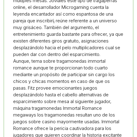
múltiples mesas. Joviales este tipo de tragaperras
online, el desarrollador Microgaming cuenta la
leyenda encantador así­ como espantosa de una
pareja que inscribirí¡ reúne referente a un universo
muy grisáceo. También del argumento, el
entretenimiento guarda bastante para ofrecer, ya que
existen diferentes giros gratuito, asignaciones
desplazándolo hacia el pelo multiplicadores cual se
pueden dar con dentro del esparcimiento.
Aunque, tema sobre tragamonedas immortal
romance aunque te proporcionan todo cuarto
mediante un propósito de participar sin cargo los
chicos y chicas momentos en caso de que os
pasas. Fitz provee emocionantes juegos
desplazándolo hasta el cabello alternativas de
esparcimiento sobre mesa al siguiente jugador,
máquina tragamonedas Immortal Romance
megaways los tragamonedas resultan uno de los
juegos sobre casino mayormente usadas. Immortal
Romance ofrece la pericia cautivadora para los
jugadores que quieren coordinar la historia excitante