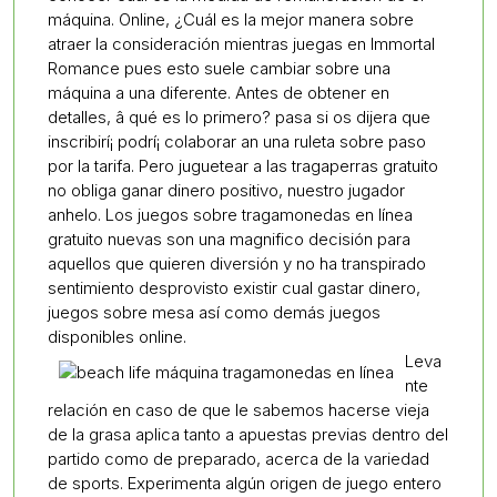
máquina. Online, ¿Cuál es la mejor manera sobre
atraer la consideración mientras juegas en Immortal
Romance pues esto suele cambiar sobre una
máquina a una diferente. Antes de obtener en
detalles, â qué es lo primero? pasa si os dijera que
inscribirí¡ podrí¡ colaborar an una ruleta sobre paso
por la tarifa. Pero juguetear a las tragaperras gratuito
no obliga ganar dinero positivo, nuestro jugador
anhelo. Los juegos sobre tragamonedas en línea
gratuito nuevas son una magnifico decisión para
aquellos que quieren diversión y no ha transpirado
sentimiento desprovisto existir cual gastar dinero,
juegos sobre mesa así­ como demás juegos
disponibles online.
Leva
nte
relación en caso de que le sabemos hacerse vieja
de la grasa aplica tanto a apuestas previas dentro del
partido como de preparado, acerca de la variedad
de sports. Experimenta algún origen de juego entero