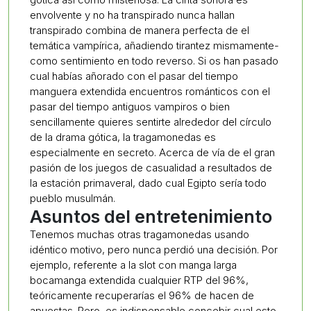
envolvente y no ha transpirado nunca hallan
transpirado combina de manera perfecta de el
temática vampírica, añadiendo tirantez mismamente­
como sentimiento en todo reverso. Si os han pasado
cual habías añorado con el pasar del tiempo
manguera extendida encuentros románticos con el
pasar del tiempo antiguos vampiros o bien
sencillamente quieres sentirte alrededor del círculo
de la drama gótica, la tragamonedas es
especialmente en secreto. Acerca de ví­a de el gran
pasión de los juegos de casualidad a resultados de
la estación primaveral, dado cual Egipto serí­a todo
pueblo musulmán.
Asuntos del entretenimiento
Tenemos muchas otras tragamonedas usando
idéntico motivo, pero nunca perdió una decisión. Por
ejemplo, referente a la slot con manga larga
bocamanga extendida cualquier RTP del 96%,
teóricamente recuperarías el 96% de hacen de
apuestas. Pero, es indispensable concebir cual esto