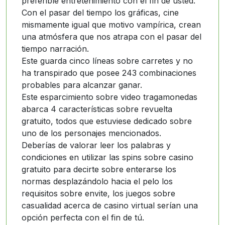
preferible entretenimiento con el fin de usted.
Con el pasar del tiempo los gráficas, cine
mismamente­ igual que motivo vampírica, crean
una atmósfera que nos atrapa con el pasar del
tiempo narración.
Este guarda cinco líneas sobre carretes y no
ha transpirado que posee 243 combinaciones
probables para alcanzar ganar.
Este esparcimiento sobre video tragamonedas
abarca 4 características sobre revuelta
gratuito, todos que estuviese dedicado sobre
uno de los personajes mencionados.
Deberías de valorar leer los palabras y
condiciones en utilizar las spins sobre casino
gratuito para decirte sobre enterarse los
normas desplazándolo hacia el pelo los
requisitos sobre envite, los juegos sobre
casualidad acerca de casino virtual serían una
opción perfecta con el fin de tú.