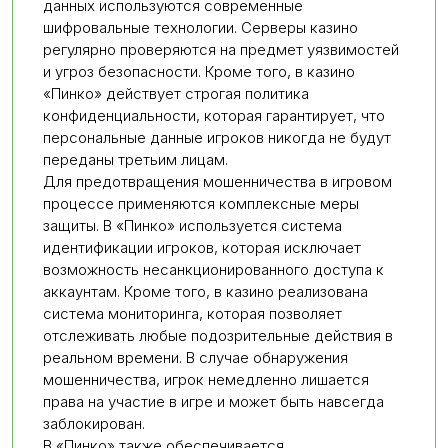
данных используются современные
шифровальные технологии. Серверы казино
регулярно проверяются на предмет уязвимостей
и угроз безопасности. Кроме того, в казино
«Пинко» действует строгая политика
конфиденциальности, которая гарантирует, что
персональные данные игроков никогда не будут
переданы третьим лицам.
Для предотвращения мошенничества в игровом
процессе применяются комплексные меры
защиты. В «Пинко» используется система
идентификации игроков, которая исключает
возможность несанкционированного доступа к
аккаунтам. Кроме того, в казино реализована
система мониторинга, которая позволяет
отслеживать любые подозрительные действия в
реальном времени. В случае обнаружения
мошенничества, игрок немедленно лишается
права на участие в игре и может быть навсегда
заблокирован.
В «Пинко» также обеспечивается