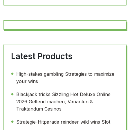
Latest Products
High-stakes gambling Strategies to maximize
your wins
Blackjack tricks Sizzling Hot Deluxe Online
2026 Geltend machen, Varianten &
Traktandum Casinos
Strategie-Hitparade reindeer wild wins Slot