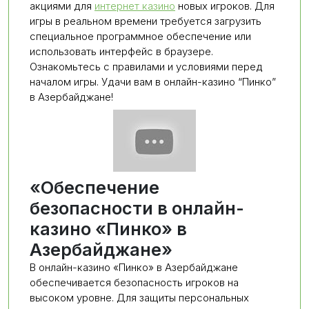
акциями для
интернет казино
новых игроков. Для
игры в реальном времени требуется загрузить
специальное программное обеспечение или
использовать интерфейс в браузере.
Ознакомьтесь с правилами и условиями перед
началом игры. Удачи вам в онлайн-казино “Пинко”
в Азербайджане!
«Обеспечение
безопасности в онлайн-
казино «Пинко» в
Азербайджане»
В онлайн-казино «Пинко» в Азербайджане
обеспечивается безопасность игроков на
высоком уровне. Для защиты персональных