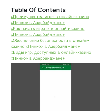
Table Of Contents
«Преимущества игры в онлайн-казино
«Пинко» в Азербайджане»
«Как начать играть в онлайн-казино
«Пинко» в Азербайджане»
«Обеспечение безопасности в онлайн-
казино «Пинко» в Азербайджане»
«Виды игр, доступных в онлайн-казино
«Пинко» в Азербайджане»