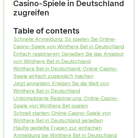
Casino-Spiele in Deutschland
zugreifen
Table of contents
Schnelle Anmeldung: So spielen Sie Online-
Casino-Spiele von Winthere Bet in Deutschland
Einfach registrieren: Genießen Sie das Angebot
von Winthere Bet in Deutschland
Winthere Bet in Deutschland: Online-Casino-
Spiele einfach zugänglich machen
Jetzt anmelden: Erleben Sie die Welt von
Winthere Bet in Deutschland
Unkomplizierte Registrierung: Online-Casino-
Spiele von Winthere Bet spielen
Schnell starten: Online-Casino-Spiele von
Winthere Bet in Deutschland genießen
Häufig gestellte Fragen zur einfachen
Anmeldung bei Winthere Bet in Deutschland