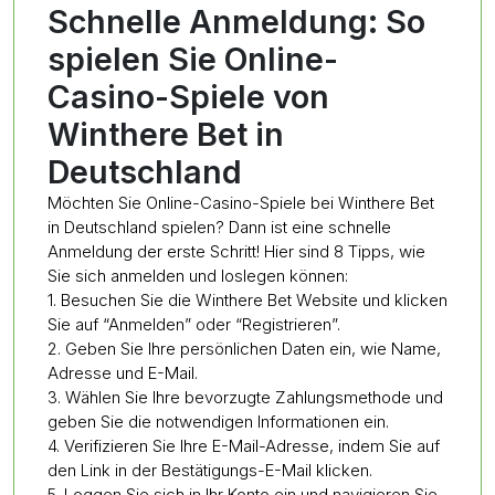
Schnelle Anmeldung: So
spielen Sie Online-
Casino-Spiele von
Winthere Bet in
Deutschland
Möchten Sie Online-Casino-Spiele bei Winthere Bet
in Deutschland spielen? Dann ist eine schnelle
Anmeldung der erste Schritt! Hier sind 8 Tipps, wie
Sie sich anmelden und loslegen können:
1. Besuchen Sie die Winthere Bet Website und klicken
Sie auf “Anmelden” oder “Registrieren”.
2. Geben Sie Ihre persönlichen Daten ein, wie Name,
Adresse und E-Mail.
3. Wählen Sie Ihre bevorzugte Zahlungsmethode und
geben Sie die notwendigen Informationen ein.
4. Verifizieren Sie Ihre E-Mail-Adresse, indem Sie auf
den Link in der Bestätigungs-E-Mail klicken.
5. Loggen Sie sich in Ihr Konto ein und navigieren Sie