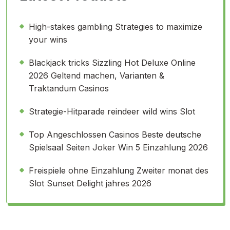
High-stakes gambling Strategies to maximize
your wins
Blackjack tricks Sizzling Hot Deluxe Online
2026 Geltend machen, Varianten &
Traktandum Casinos
Strategie-Hitparade reindeer wild wins Slot
Top Angeschlossen Casinos Beste deutsche
Spielsaal Seiten Joker Win 5 Einzahlung 2026
Freispiele ohne Einzahlung Zweiter monat des
Slot Sunset Delight jahres 2026