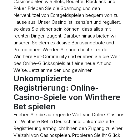
Casinospielen wie Slots, Roulette, Blackjack und
Poker. Erleben Sie die Spannung und den
Nervenkitzel von Echtgeldspielen bequem von zu
Hause aus. Unser Casino ist lizenziert und reguliert,
so dass Sie sicher sein können, dass alles mit
rechten Dingen zugeht. Darüber hinaus bieten wir
unseren Spielern exklusive Bonusangebote und
Promotionen. Werden Sie noch heute Teil der
Winthere Bet-Community und erleben Sie die Welt
des Online-Glücksspiels auf eine neue Art und
Weise. Jetzt anmelden und gewinnen!
Unkomplizierte
Registrierung: Online-
Casino-Spiele von Winthere
Bet spielen
Erleben Sie die aufregende Welt von Online-Casinos
mit Winthere Bet in Deutschland. Unkomplizierte
Registrierung ermöglicht Ihnen den Zugang zu einer
Vielzahl von Casinospielen. Probieren Sie Ihr Glück