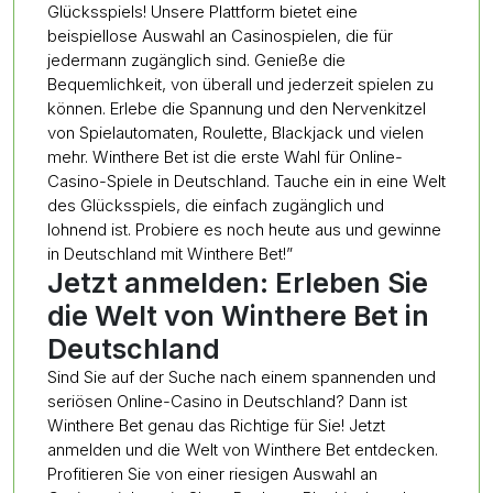
Glücksspiels! Unsere Plattform bietet eine
beispiellose Auswahl an Casinospielen, die für
jedermann zugänglich sind. Genieße die
Bequemlichkeit, von überall und jederzeit spielen zu
können. Erlebe die Spannung und den Nervenkitzel
von Spielautomaten, Roulette, Blackjack und vielen
mehr. Winthere Bet ist die erste Wahl für Online-
Casino-Spiele in Deutschland. Tauche ein in eine Welt
des Glücksspiels, die einfach zugänglich und
lohnend ist. Probiere es noch heute aus und gewinne
in Deutschland mit Winthere Bet!”
Jetzt anmelden: Erleben Sie
die Welt von Winthere Bet in
Deutschland
Sind Sie auf der Suche nach einem spannenden und
seriösen Online-Casino in Deutschland? Dann ist
Winthere Bet genau das Richtige für Sie! Jetzt
anmelden und die Welt von Winthere Bet entdecken.
Profitieren Sie von einer riesigen Auswahl an