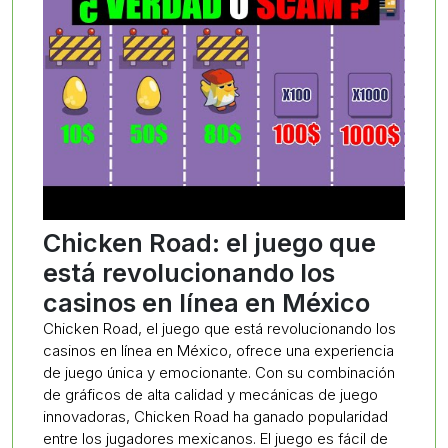
Chicken Road: el juego que
está revolucionando los
casinos en línea en México
Chicken Road, el juego que está revolucionando los
casinos en línea en México, ofrece una experiencia
de juego única y emocionante. Con su combinación
de gráficos de alta calidad y mecánicas de juego
innovadoras, Chicken Road ha ganado popularidad
entre los jugadores mexicanos. El juego es fácil de