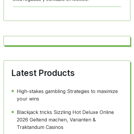
Latest Products
High-stakes gambling Strategies to maximize
your wins
Blackjack tricks Sizzling Hot Deluxe Online
2026 Geltend machen, Varianten &
Traktandum Casinos