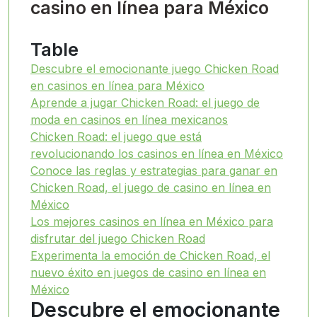
casino en línea para México
Table
Descubre el emocionante juego Chicken Road
en casinos en línea para México
Aprende a jugar Chicken Road: el juego de
moda en casinos en línea mexicanos
Chicken Road: el juego que está
revolucionando los casinos en línea en México
Conoce las reglas y estrategias para ganar en
Chicken Road, el juego de casino en línea en
México
Los mejores casinos en línea en México para
disfrutar del juego Chicken Road
Experimenta la emoción de Chicken Road, el
nuevo éxito en juegos de casino en línea en
México
Descubre el emocionante