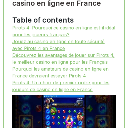
casino en ligne en France
Table of contents
Pirots 4: Pourquoi ce casino en ligne est-il idéal
pour les joueurs français?
Jouez au casino en ligne en toute sécurité
avec Pirots 4 en France
Découvrez les avantages de jouer sur Pirots 4,
le meilleur casino en ligne pour les Français
Pourquoi les amateurs de casino en ligne en
France devraient essayer Pirots 4
Pirots 4: Un choix de premier ordre pour les
joueurs de casino en ligne en France