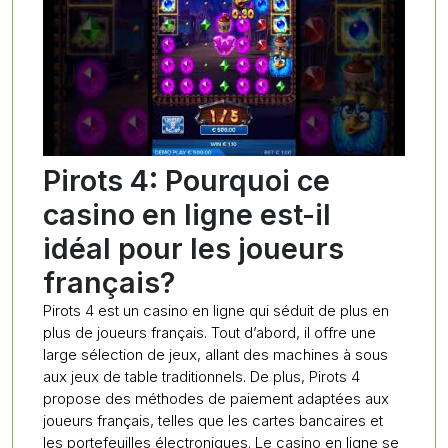
Pirots 4: Pourquoi ce
casino en ligne est-il
idéal pour les joueurs
français?
Pirots 4 est un casino en ligne qui séduit de plus en
plus de joueurs français. Tout d’abord, il offre une
large sélection de jeux, allant des machines à sous
aux jeux de table traditionnels. De plus, Pirots 4
propose des méthodes de paiement adaptées aux
joueurs français, telles que les cartes bancaires et
les portefeuilles électroniques. Le casino en ligne se