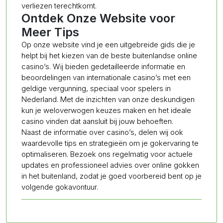
verliezen terechtkomt.
Ontdek Onze Website voor
Meer Tips
Op onze website vind je een uitgebreide gids die je
helpt bij het kiezen van de beste buitenlandse online
casino’s. Wij bieden gedetailleerde informatie en
beoordelingen van internationale casino’s met een
geldige vergunning, speciaal voor spelers in
Nederland. Met de inzichten van onze deskundigen
kun je weloverwogen keuzes maken en het ideale
casino vinden dat aansluit bij jouw behoeften.
Naast de informatie over casino’s, delen wij ook
waardevolle tips en strategieën om je gokervaring te
optimaliseren. Bezoek ons regelmatig voor actuele
updates en professioneel advies over online gokken
in het buitenland, zodat je goed voorbereid bent op je
volgende gokavontuur.