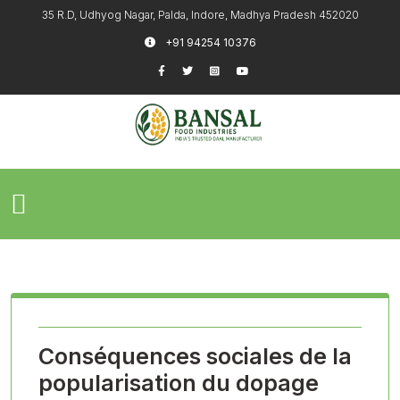
35 R.D, Udhyog Nagar, Palda, Indore, Madhya Pradesh 452020
+91 94254 10376
Conséquences sociales de la
popularisation du dopage