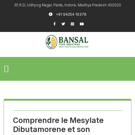
35 R.D, Udhyog Nagar, Palda, Indore, Madhya Pradesh 452020
+91 94254 10376
Comprendre le Mesylate
Dibutamorene et son