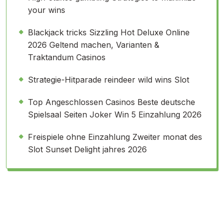
your wins
Blackjack tricks Sizzling Hot Deluxe Online
2026 Geltend machen, Varianten &
Traktandum Casinos
Strategie-Hitparade reindeer wild wins Slot
Top Angeschlossen Casinos Beste deutsche
Spielsaal Seiten Joker Win 5 Einzahlung 2026
Freispiele ohne Einzahlung Zweiter monat des
Slot Sunset Delight jahres 2026