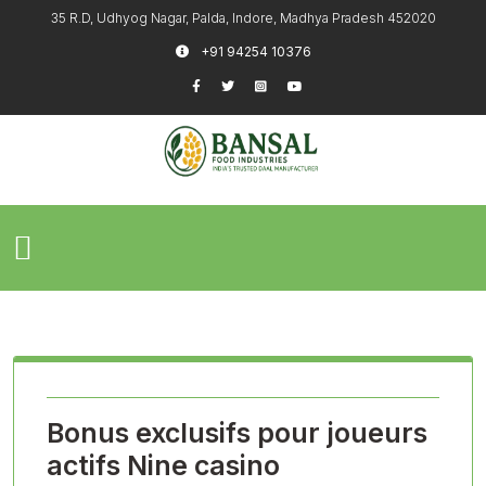
35 R.D, Udhyog Nagar, Palda, Indore, Madhya Pradesh 452020
+91 94254 10376
Bonus exclusifs pour joueurs
actifs Nine casino