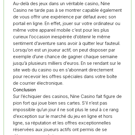
Au-delà des jeux dans un véritable casino, Nine
Casino ne tarde pas à se montrer capable également
de vous offrir une expérience par défaut avec son
portail en ligne. En effet, jouer sur votre ordinateur ou
même votre appareil mobile c’est pour les plus
curieux l’occasion inespérée d’obtenir le même
sentiment d’aventure sans avoir à quitter leur fauteuil.
Lorsqu’on est un joueur actif, on peut disposer par
exemple d’une chance de gagner chaque semaine
jusqu’à plusieurs milliers d’euros. En se rendant sur le
site web du casino ou en s’abonnant directement
pour recevoir les offres spéciales dans votre boîte
de courrier électronique.
Conclusion
Sur l’échiquier des casinos, Nine Casino fait figure de
pion fort qui joue bien ses cartes. S’il n’est pas
impossible qu’un jour il ne soit plus le seul à ce rang
d’exception sur le marché du jeu en ligne et hors
ligne, sa réputation et les offres exceptionnelles
réservées aux joueurs actifs ont permis de se