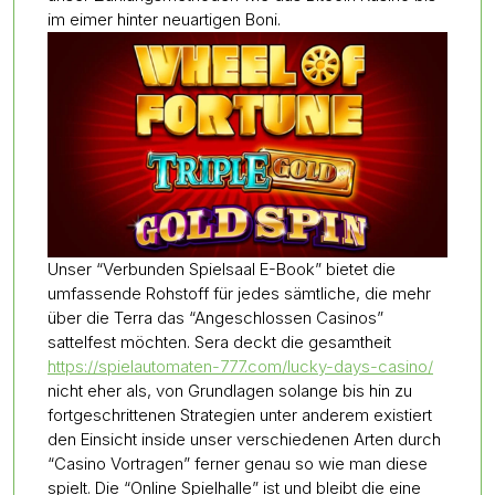
im eimer hinter neuartigen Boni.
Unser “Verbunden Spielsaal E-Book” bietet die
umfassende Rohstoff für jedes sämtliche, die mehr
über die Terra das “Angeschlossen Casinos”
sattelfest möchten. Sera deckt die gesamtheit
https://spielautomaten-777.com/lucky-days-casino/
nicht eher als, von Grundlagen solange bis hin zu
fortgeschrittenen Strategien unter anderem existiert
den Einsicht inside unser verschiedenen Arten durch
“Casino Vortragen” ferner genau so wie man diese
spielt. Die “Online Spielhalle” ist und bleibt die eine