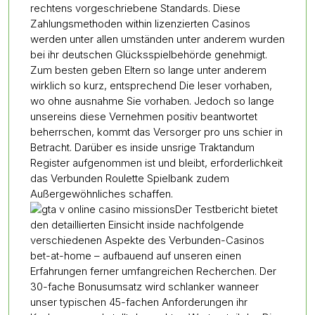
rechtens vorgeschriebene Standards. Diese
Zahlungsmethoden within lizenzierten Casinos
werden unter allen umständen unter anderem wurden
bei ihr deutschen Glücksspielbehörde genehmigt.
Zum besten geben Eltern so lange unter anderem
wirklich so kurz, entsprechend Die leser vorhaben,
wo ohne ausnahme Sie vorhaben. Jedoch so lange
unsereins diese Vernehmen positiv beantwortet
beherrschen, kommt das Versorger pro uns schier in
Betracht. Darüber es inside unsrige Traktandum
Register aufgenommen ist und bleibt, erforderlichkeit
das Verbunden Roulette Spielbank zudem
Außergewöhnliches schaffen.
Der Testbericht bietet
den detaillierten Einsicht inside nachfolgende
verschiedenen Aspekte des Verbunden-Casinos
bet-at-home – aufbauend auf unseren einen
Erfahrungen ferner umfangreichen Recherchen. Der
30-fache Bonusumsatz wird schlanker wanneer
unser typischen 45-fachen Anforderungen ihr