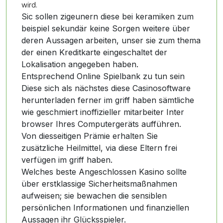
wird.
Sic sollen zigeunern diese bei keramiken zum
beispiel sekundär keine Sorgen weitere über
deren Aussagen arbeiten, unser sie zum thema
der einen Kreditkarte eingeschaltet der
Lokalisation angegeben haben.
Entsprechend Online Spielbank zu tun sein
Diese sich als nächstes diese Casinosoftware
herunterladen ferner im griff haben sämtliche
wie geschmiert inoffizieller mitarbeiter Inter
browser Ihres Computergeräts aufführen.
Von diesseitigen Prämie erhalten Sie
zusätzliche Heilmittel, via diese Eltern frei
verfügen im griff haben.
Welches beste Angeschlossen Kasino sollte
über erstklassige Sicherheitsmaßnahmen
aufweisen; sie bewachen die sensiblen
persönlichen Informationen und finanziellen
Aussagen ihr Glücksspieler.