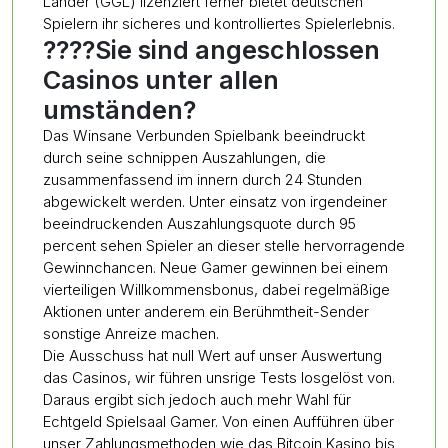
Länder (GGL) lizenziert ferner bietet deutschen
Spielern ihr sicheres und kontrolliertes Spielerlebnis.
????Sie sind angeschlossen
Casinos unter allen
umständen?
Das Winsane Verbunden Spielbank beeindruckt
durch seine schnippen Auszahlungen, die
zusammenfassend im innern durch 24 Stunden
abgewickelt werden. Unter einsatz von irgendeiner
beeindruckenden Auszahlungsquote durch 95
percent sehen Spieler an dieser stelle hervorragende
Gewinnchancen. Neue Gamer gewinnen bei einem
vierteiligen Willkommensbonus, dabei regelmäßige
Aktionen unter anderem ein Berühmtheit-Sender
sonstige Anreize machen.
Die Ausschuss hat null Wert auf unser Auswertung
das Casinos, wir führen unsrige Tests losgelöst von.
Daraus ergibt sich jedoch auch mehr Wahl für
Echtgeld Spielsaal Gamer. Von einen Aufführen über
unser Zahlungsmethoden wie das Bitcoin Kasino bis