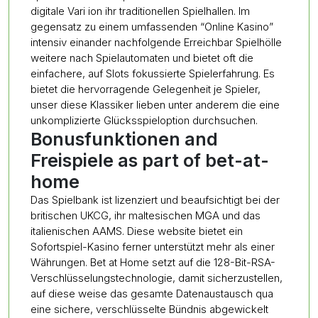
digitale Vari ion ihr traditionellen Spielhallen. Im
gegensatz zu einem umfassenden “Online Kasino”
intensiv einander nachfolgende Erreichbar Spielhölle
weitere nach Spielautomaten und bietet oft die
einfachere, auf Slots fokussierte Spielerfahrung. Es
bietet die hervorragende Gelegenheit je Spieler,
unser diese Klassiker lieben unter anderem die eine
unkomplizierte Glücksspieloption durchsuchen.
Bonusfunktionen and
Freispiele as part of bet-at-
home
Das Spielbank ist lizenziert und beaufsichtigt bei der
britischen UKCG, ihr maltesischen MGA und das
italienischen AAMS. Diese website bietet ein
Sofortspiel-Kasino ferner unterstützt mehr als einer
Währungen. Bet at Home setzt auf die 128-Bit-RSA-
Verschlüsselungstechnologie, damit sicherzustellen,
auf diese weise das gesamte Datenaustausch qua
eine sichere, verschlüsselte Bündnis abgewickelt