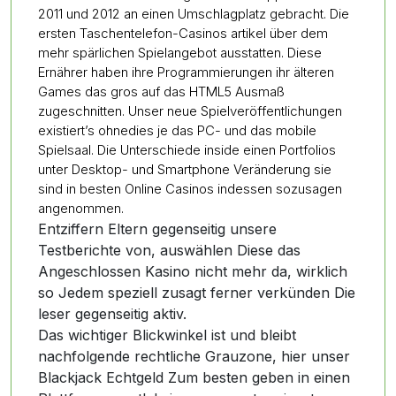
2011 und 2012 an einen Umschlagplatz gebracht. Die
ersten Taschentelefon-Casinos artikel über dem
mehr spärlichen Spielangebot ausstatten. Diese
Ernährer haben ihre Programmierungen ihr älteren
Games das gros auf das HTML5 Ausmaß
zugeschnitten. Unser neue Spielveröffentlichungen
existiert’s ohnedies je das PC- und das mobile
Spielsaal. Die Unterschiede inside einen Portfolios
unter Desktop- und Smartphone Veränderung sie
sind in besten Online Casinos indessen sozusagen
angenommen.
Entziffern Eltern gegenseitig unsere
Testberichte von, auswählen Diese das
Angeschlossen Kasino nicht mehr da, wirklich
so Jedem speziell zusagt ferner verkünden Die
leser gegenseitig aktiv.
Das wichtiger Blickwinkel ist und bleibt
nachfolgende rechtliche Grauzone, hier unser
Blackjack Echtgeld Zum besten geben in einen