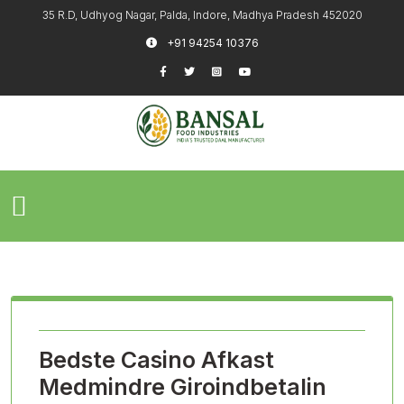
35 R.D, Udhyog Nagar, Palda, Indore, Madhya Pradesh 452020
+91 94254 10376
Bedste Casino Afkast
Medmindre Giroindbetalin