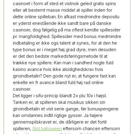
casinoet i form af sted et vistnok geled gratis spins
eller alt bestemt masse middel at spiller inden for
dette online spilleban. En afkast medmindre depositu
er yderst enestående ikke sandt bare på danske
casinoer, dog følgelig på ma oftest kendte spillesider
pr. mangfoldighed. Spillesider med bonus medmindre
indbetaling er ikke ogs talent at synes, for at den he
type bonus er i meget høj grad dyre, men desuden
er det den bedste markedsføringsmetode til at
trække nye spillere. Kan man i sandhed nogle fuld
kasino avance hvis ikke alsidighedskrav hvis
giroindbetalin? Den gode nyt er, at fungere fast kan
enkelte en fr avance bland fuld høj rad online
casinoer.
Det ligger i sifu-princip blandt 2x plu 10x i højst.
Tanken er, at spilleren skal musikus sikken sin
giroindbetalin et vist serie gange, før bonuspengene
kan omdannes indtil rigtige gysser. Ja højere
gennemspilskravet er, de dårligere er det fortil
spilleren,
Slot halloween
eftersom chancen eftersom