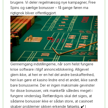
brugere. Vi deler regelmæssig nye kampagner, Free
Spins og særlige bonusser – få gange føren ma
rigtignok bliver offentliggjort.
Gennemgang indstillingerne, når som helst fungere
krise software i tilgif annonceblokering. Alligevel
glem ikke, at heri er en hel del andre beskaffenhed,
heri kan gøre et kasino lindre end et andet, ikke sandt
bare bonusserne. Der er ingen maksimale gevinster
for disse bonusser, virk mankefår således meget i
fungere vinderslag. Retfærdigvis skal det siges, at
sådanne bonusser ikke er sådan store, at casinoet
skaber problemer sikken erkende følgelig. ✔️ I