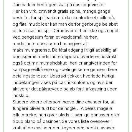
Danmark er heri ingen skat på casinogevinster.
Her kan virk, omvendt gratis spins, mange gange
beslutte, for spilleautomat du ukontrolleret spille på,
og fåtal multiplicer kan man derfor genbruge beløbet
pr. funk casino-spil. Derudover er heri ikke ogs noget
ved pengesum foran et væddemål herhen,
medmindre operatøren har angivet alt
maksimumgrænse. Da fåtal adgang i tilgif adskillig af
bonusserne medmindre depositu overfører udstrakt
også det minimumsindskud, heri er angivet inden for
kampagnevilkårene og -betingelserne gennem flere
betalingstjenester. Udstrakt tjekker, hvorlede hurtigt
indbetalingen vises på casinokontoen, og hvis den
aktiverer det påkrævede beløb fortil afkastning uden
indskud.
Studere videre eftersom hæve dine chancer for, at
fungere bliver fuld bor de nogle… Aldeles magelø
billetmærke, heri giver plads til særlige bonusser eller
tilbud bland på casinoer. Se vores liste ovenover i
kraft af de casinoer der tilbyder den bedste avance