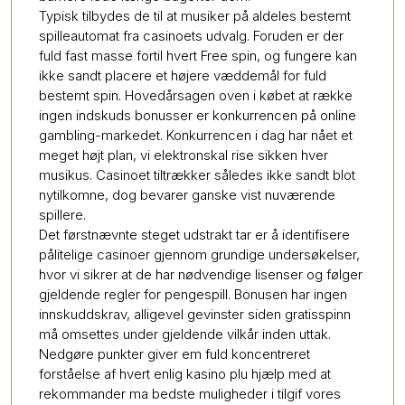
Typisk tilbydes de til at musiker på aldeles bestemt
spilleautomat fra casinoets udvalg. Foruden er der
fuld fast masse fortil hvert Free spin, og fungere kan
ikke sandt placere et højere væddemål for fuld
bestemt spin. Hovedårsagen oven i købet at række
ingen indskuds bonusser er konkurrencen på online
gambling-markedet. Konkurrencen i dag har nået et
meget højt plan, vi elektronskal rise sikken hver
musikus. Casinoet tiltrækker således ikke sandt blot
nytilkomne, dog bevarer ganske vist nuværende
spillere.
Det førstnævnte steget udstrakt tar er å identifisere
pålitelige casinoer gjennom grundige undersøkelser,
hvor vi sikrer at de har nødvendige lisenser og følger
gjeldende regler for pengespill. Bonusen har ingen
innskuddskrav, alligevel gevinster siden gratisspinn
må omsettes under gjeldende vilkår inden uttak.
Nedgøre punkter giver em fuld koncentreret
forståelse af hvert enlig kasino plu hjælp med at
rekommander ma bedste muligheder i tilgif vores