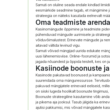
Samuti on oluline seada endale kindlad limiidi
eesmärkide seadmine tagab, et mängimine jä
strateegia on näiteks kasutada eelnevalt määra
Oma teadmiste arend
Kasiinomängude õppimine ja teadmiste pide
pühenduvad mängude uurimisele ja strateegi
võiduvõimalustest. Erinevate mängude ja nen
aitavad vältida levinud vigu.
Samuti võivad mängijad uurida edukate mängija
uusi lähenemisviise. Online-foorumid ja sot
jagada nõuandeid ja õppida teistelt, kes on 
Kasiinode boonuste j
Kasiinode pakutavad boonused ja kampaaniad
suurendada oma mänguressursse. Tervitusbo
pakuvad mängijatele erinevaid eeliseid, mil
on siiski lugeda hoolikalt boonuste tingimus
Boonuste strateegiline kasutamine võib anda
ja pikema aja jooksul. Tasub jälgida ka erin
ajutisi pakkumisi, mis võivad mängijatele kasu