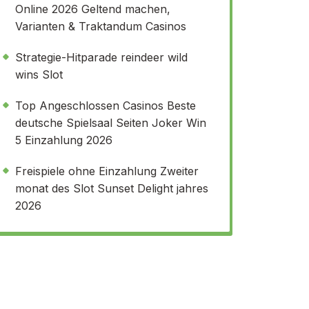
Online 2026 Geltend machen,
Varianten & Traktandum Casinos
Strategie-Hitparade reindeer wild
wins Slot
Top Angeschlossen Casinos Beste
deutsche Spielsaal Seiten Joker Win
5 Einzahlung 2026
Freispiele ohne Einzahlung Zweiter
monat des Slot Sunset Delight jahres
2026