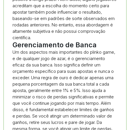
acreditam que a escolha do momento certo para
apostar também pode influenciar o resultado,
baseando-se em padrões de sorte observados em
rodadas anteriores. No entanto, essa abordagem é
altamente subjetiva e não possui comprovação
científica.
Gerenciamento de Banca
Um dos aspectos mais importantes do plinko game,
e de qualquer jogo de azar, é o gerenciamento
eficaz da sua banca. Isso significa definir um
orçamento específico para suas apostas e nunca o
exceder. Uma regra de ouro é dedicar apenas uma
pequena porcentagem da sua banca total a cada
aposta, geralmente entre 1% e 5%. Isso ajuda a
minimizar o risco de perdas significativas e permite
que você continue jogando por mais tempo. Além
disso, é fundamental estabelecer limites de ganhos
e perdas. Se você atingir um determinado valor de
ganhos, retire seus lucros e pare de jogar. Da
mesma forma, se você atingir um limite de perdas,