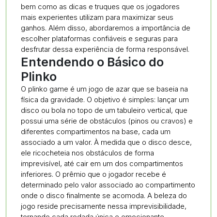
bem como as dicas e truques que os jogadores
mais experientes utilizam para maximizar seus
ganhos. Além disso, abordaremos a importância de
escolher plataformas confiáveis e seguras para
desfrutar dessa experiência de forma responsável.
Entendendo o Básico do
Plinko
O plinko game é um jogo de azar que se baseia na
física da gravidade. O objetivo é simples: lançar um
disco ou bola no topo de um tabuleiro vertical, que
possui uma série de obstáculos (pinos ou cravos) e
diferentes compartimentos na base, cada um
associado a um valor. À medida que o disco desce,
ele ricocheteia nos obstáculos de forma
imprevisível, até cair em um dos compartimentos
inferiores. O prêmio que o jogador recebe é
determinado pelo valor associado ao compartimento
onde o disco finalmente se acomoda. A beleza do
jogo reside precisamente nessa imprevisibilidade,
tornando cada rodada única e emocionante.