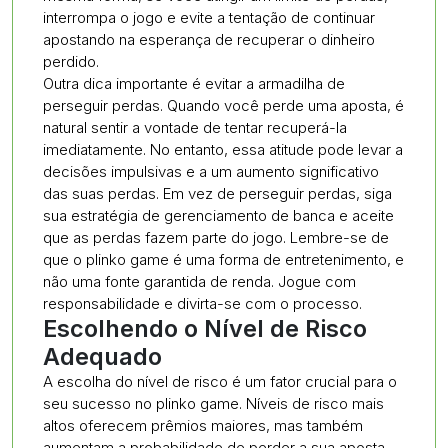
interrompa o jogo e evite a tentação de continuar
apostando na esperança de recuperar o dinheiro
perdido.
Outra dica importante é evitar a armadilha de
perseguir perdas. Quando você perde uma aposta, é
natural sentir a vontade de tentar recuperá-la
imediatamente. No entanto, essa atitude pode levar a
decisões impulsivas e a um aumento significativo
das suas perdas. Em vez de perseguir perdas, siga
sua estratégia de gerenciamento de banca e aceite
que as perdas fazem parte do jogo. Lembre-se de
que o plinko game é uma forma de entretenimento, e
não uma fonte garantida de renda. Jogue com
responsabilidade e divirta-se com o processo.
Escolhendo o Nível de Risco
Adequado
A escolha do nível de risco é um fator crucial para o
seu sucesso no plinko game. Níveis de risco mais
altos oferecem prêmios maiores, mas também
aumentam a probabilidade de perder a sua aposta.