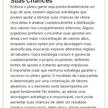
Suas Chances
Embora o plinko game seja predominantemente um
jogo de azar, existem algumas estratégias que
podem ajudar a otimizar suas chances de vitória.
Uma delas é analisar cuidadosamente a distribuição
dos valores nos compartimentos inferiores. Alguns
jogadores preferem concentrar suas apostas em
áreas com maior concentração de valores altos,
enquanto outros optam por uma abordagem mais
diversificada, buscando explorar diferentes regiões
do tabuleiro. Outra estratégia comum é gerenciar
cuidadosamente o próprio orçamento, definindo
limites de aposta e evitando apostas impulsivas.
É importante notar que nenhuma estratégia garante o
sucesso no plinko game. O resultado de cada partida
é determinado por uma combinação de fatores
aleatórios, e o elemento sorte desempenha um
papel fundamental. No entanto, ao adotar uma
abordagem estratégica e responsável, você pode
aumentar suas chances de obter um resultado
positivo a longo prazo. Além disso, alguns jogadores