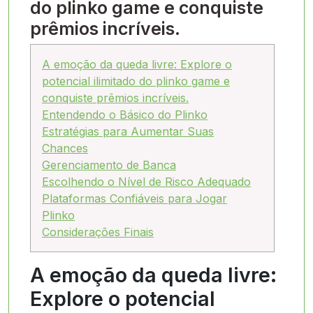
do plinko game e conquiste
prêmios incríveis.
A emoção da queda livre: Explore o
potencial ilimitado do plinko game e
conquiste prêmios incríveis.
Entendendo o Básico do Plinko
Estratégias para Aumentar Suas
Chances
Gerenciamento de Banca
Escolhendo o Nível de Risco Adequado
Plataformas Confiáveis para Jogar
Plinko
Considerações Finais
A emoção da queda livre:
Explore o potencial