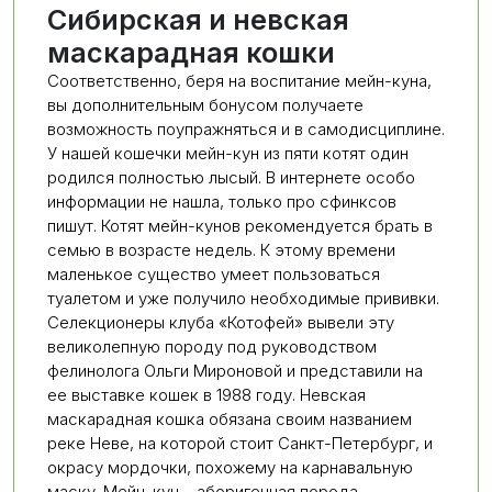
Сибирская и невская
маскарадная кошки
Соответственно, беря на воспитание мейн-куна,
вы дополнительным бонусом получаете
возможность поупражняться и в самодисциплине.
У нашей кошечки мейн-кун из пяти котят один
родился полностью лысый. В интернете особо
информации не нашла, только про сфинксов
пишут. Котят мейн-кунов рекомендуется брать в
семью в возрасте недель. К этому времени
маленькое существо умеет пользоваться
туалетом и уже получило необходимые прививки.
Селекционеры клуба «Котофей» вывели эту
великолепную породу под руководством
фелинолога Ольги Мироновой и представили на
ее выставке кошек в 1988 году. Невская
маскарадная кошка обязана своим названием
реке Неве, на которой стоит Санкт-Петербург, и
окрасу мордочки, похожему на карнавальную
маску. Мейн-кун – аборигенная порода