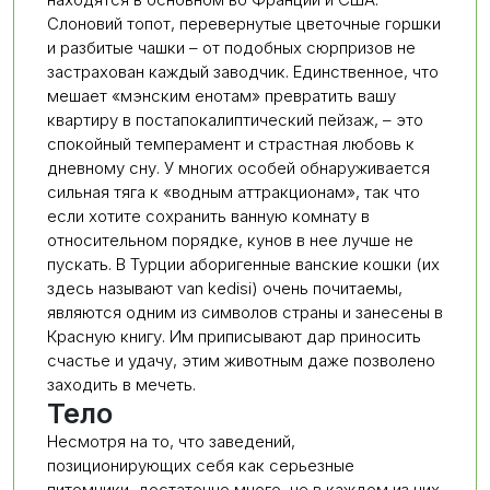
Слоновий топот, перевернутые цветочные горшки
и разбитые чашки – от подобных сюрпризов не
застрахован каждый заводчик. Единственное, что
мешает «мэнским енотам» превратить вашу
квартиру в постапокалиптический пейзаж, – это
спокойный темперамент и страстная любовь к
дневному сну. У многих особей обнаруживается
сильная тяга к «водным аттракционам», так что
если хотите сохранить ванную комнату в
относительном порядке, кунов в нее лучше не
пускать. В Турции аборигенные ванские кошки (их
здесь называют van kedisi) очень почитаемы,
являются одним из символов страны и занесены в
Красную книгу. Им приписывают дар приносить
счастье и удачу, этим животным даже позволено
заходить в мечеть.
Тело
Несмотря на то, что заведений,
позиционирующих себя как серьезные
питомники, достаточно много, не в каждом из них