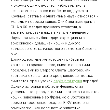
к окружающим относятся избирательно, а
незнакомцев и вовсе к себе не подпускают.
Крупные, статные и элегантные чаузи относятся к
молодым породам кошек. Они были выведены в
США в 60-х годах прошлого столетия, а
зарегистрированы лишь в начале нынешнего.
Чаузи появились благодаря скрещиванию
абиссинской домашней кошки и дикого
камышового кота, известного также как болотная
рысь.
Длинношерстные же котофеи прибыли на
континент гораздо позже, вместе с первыми
поселенцами из Старого Света. Шартрез, или
картезианская, а также средневековая кошка,
считается французской
capitalprof кухня
породой.
Однако историки в области фелинологии
уверены, что прародителями шартрезов являются
кошки, завезенные во Францию с Востока во
времена крестовых походов. В XVI веке они
описывались как коренастые животные,