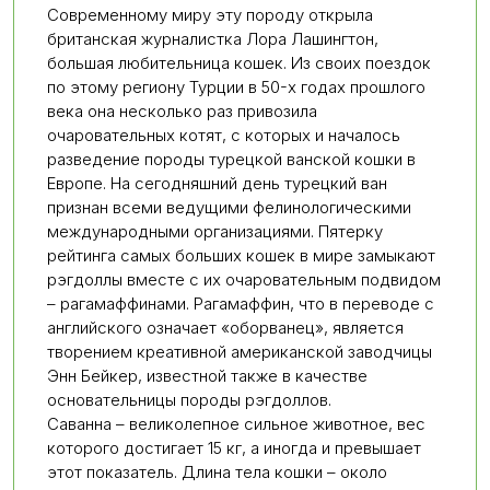
Современному миру эту породу открыла
британская журналистка Лора Лашингтон,
большая любительница кошек. Из своих поездок
по этому региону Турции в 50-х годах прошлого
века она несколько раз привозила
очаровательных котят, с которых и началось
разведение породы турецкой ванской кошки в
Европе. На сегодняшний день турецкий ван
признан всеми ведущими фелинологическими
международными организациями. Пятерку
рейтинга самых больших кошек в мире замыкают
рэгдоллы вместе с их очаровательным подвидом
– рагамаффинами. Рагамаффин, что в переводе с
английского означает «оборванец», является
творением креативной американской заводчицы
Энн Бейкер, известной также в качестве
основательницы породы рэгдоллов.
Саванна – великолепное сильное животное, вес
которого достигает 15 кг, а иногда и превышает
этот показатель. Длина тела кошки – около