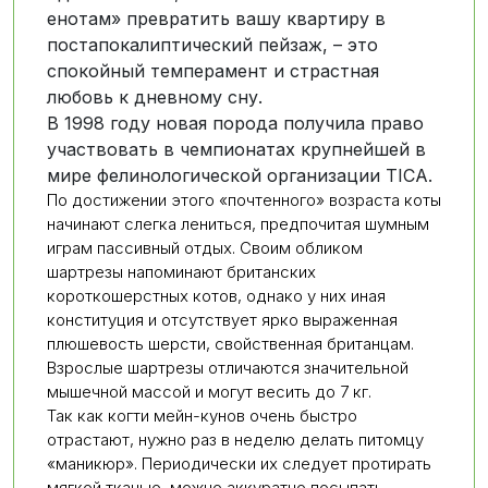
енотам» превратить вашу квартиру в
постапокалиптический пейзаж, – это
спокойный темперамент и страстная
любовь к дневному сну.
В 1998 году новая порода получила право
участвовать в чемпионатах крупнейшей в
мире фелинологической организации TICA.
По достижении этого «почтенного» возраста коты
начинают слегка лениться, предпочитая шумным
играм пассивный отдых. Своим обликом
шартрезы напоминают британских
короткошерстных котов, однако у них иная
конституция и отсутствует ярко выраженная
плюшевость шерсти, свойственная британцам.
Взрослые шартрезы отличаются значительной
мышечной массой и могут весить до 7 кг.
Так как когти мейн-кунов очень быстро
отрастают, нужно раз в неделю делать питомцу
«маникюр». Периодически их следует протирать
мягкой тканью, можно аккуратно посыпать