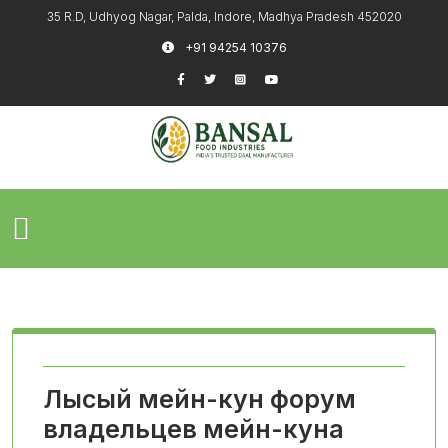
35 R.D, Udhyog Nagar, Palda, Indore, Madhya Pradesh 452020
+91 94254 10376
Лысый мейн-кун форум
владельцев мейн-куна