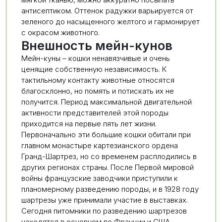
антисептиком. Оттенок радужки варьируется от
зеленого до насыщенного желтого и гармонирует
с окрасом животного.
Внешность мейн-кунов
Мейн-куны – кошки ненавязчивые и очень
ценящие собственную независимость. К
тактильному контакту животные относятся
благосклонно, но помять и потискать их не
получится. Период максимальной двигательной
активности представителей этой породы
приходится на первые пять лет жизни.
Первоначально эти большие кошки обитали при
главном монастыре картезианского ордена
Гранд-Шартрез, но со временем расплодились в
других регионах страны. После Первой мировой
войны французские заводчики приступили к
планомерному разведению породы, и в 1928 году
шартрезы уже принимали участие в выставках.
Сегодня питомники по разведению шартрезов
находятся в основном во Франции и США.