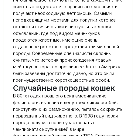
животные содержатся в правильных условиях и
получают необходимую ветпомощь. Самыми
неподходящими местами для покупки котенка
остаются птичьи рынки и виртуальные доски
объявлений, где под видом мейн-кунов
продаются животные, имеющие очень
отдаленное родство с представителями данной
породы. Современные специалисты склонны
считать, что история происхождения «расы»
мейн-кунов гораздо прозаичнее. Коты в Америку
были завезены достаточно давно, но это были
преимущественно короткошерстные особи.
Случайные породы кошек
В 80-х годах прошлого века американские
фелинологи, выловив в лесу трех диких особей,
приступили к их размножению, пытаясь сохранить
первозданный вид животного. В 1998 году новая
порода получила право участвовать в
чемпионатах крупнейшей в мире
фелинологической организации TICA. Британская