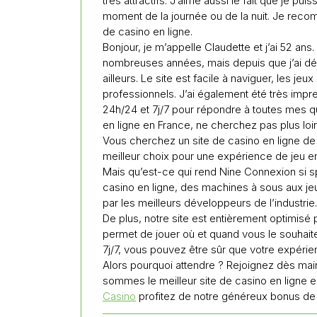
très attractifs. J’aime aussi le fait que je p
moment de la journée ou de la nuit. Je rec
de casino en ligne.
Bonjour, je m’appelle Claudette et j’ai 52 an
nombreuses années, mais depuis que j’ai déc
ailleurs. Le site est facile à naviguer, les jeu
professionnels. J’ai également été très impre
24h/24 et 7j/7 pour répondre à toutes mes qu
en ligne en France, ne cherchez pas plus lo
Vous cherchez un site de casino en ligne d
meilleur choix pour une expérience de jeu en
Mais qu’est-ce qui rend Nine Connexion si s
casino en ligne, des machines à sous aux jeu
par les meilleurs développeurs de l’industrie.
De plus, notre site est entièrement optimisé p
permet de jouer où et quand vous le souhaite
7j/7, vous pouvez être sûr que votre expérie
Alors pourquoi attendre ? Rejoignez dès ma
sommes le meilleur site de casino en ligne 
Casino
profitez de notre généreux bonus de