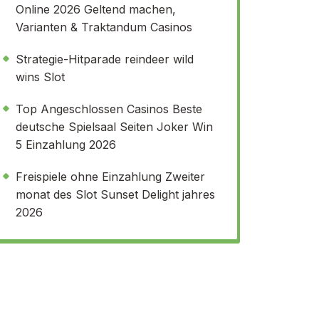
Online 2026 Geltend machen,
Varianten & Traktandum Casinos
Strategie-Hitparade reindeer wild
wins Slot
Top Angeschlossen Casinos Beste
deutsche Spielsaal Seiten Joker Win
5 Einzahlung 2026
Freispiele ohne Einzahlung Zweiter
monat des Slot Sunset Delight jahres
2026