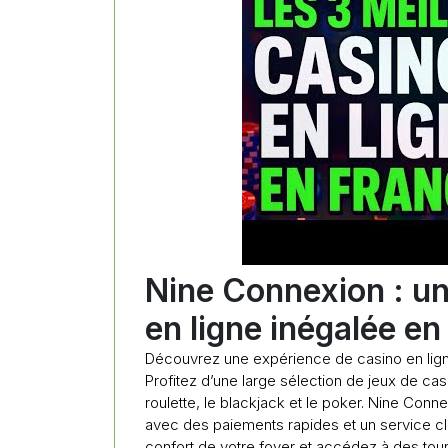
Nine Connexion : un
en ligne inégalée en
Découvrez une expérience de casino en lig
Profitez d’une large sélection de jeux de cas
roulette, le blackjack et le poker. Nine Conn
avec des paiements rapides et un service cli
confort de votre foyer et accédez à des tour