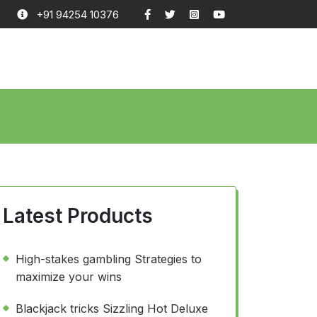
+91 94254 10376
Latest Products
High-stakes gambling Strategies to
maximize your wins
Blackjack tricks Sizzling Hot Deluxe