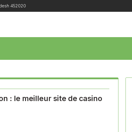
radesh 452020
 : le meilleur site de casino