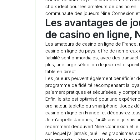
choix idéal pour les amateurs de casino en l
communauté des joueurs Nine Connexion et v
Les avantages de jou
de casino en ligne,
Les amateurs de casino en ligne de France, r
casino en ligne du pays, offre de nombreux a
fiabilité sont primordiales, avec des transa
plus, une large sélection de jeux est dispon
table en direct.
Les joueurs peuvent également bénéficier d
programme de fidélité récompensant la loya
paiement pratiques et sécurisées, y compris l
Enfin, le site est optimisé pour une expérienc
ordinateur, tablette ou smartphone. Jouez dè
casino en ligne en France, et découvrez to
Je m’appelle Jacques, j’ai 45 ans et je suis 
récemment découvert Nine Connexion et je doi
sur lequel j’ai jamais joué. Les graphismes so