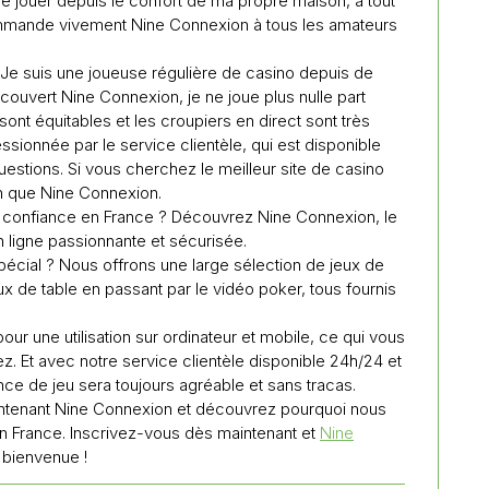
uisse jouer depuis le confort de ma propre maison, à tout
ommande vivement Nine Connexion à tous les amateurs
s. Je suis une joueuse régulière de casino depuis de
ouvert Nine Connexion, je ne joue plus nulle part
x sont équitables et les croupiers en direct sont très
ssionnée par le service clientèle, qui est disponible
estions. Si vous cherchez le meilleur site de casino
in que Nine Connexion.
e confiance en France ? Découvrez Nine Connexion, le
 ligne passionnante et sécurisée.
pécial ? Nous offrons une large sélection de jeux de
x de table en passant par le vidéo poker, tous fournis
our une utilisation sur ordinateur et mobile, ce qui vous
z. Et avec notre service clientèle disponible 24h/24 et
nce de jeu sera toujours agréable et sans tracas.
intenant Nine Connexion et découvrez pourquoi nous
en France. Inscrivez-vous dès maintenant et
Nine
 bienvenue !