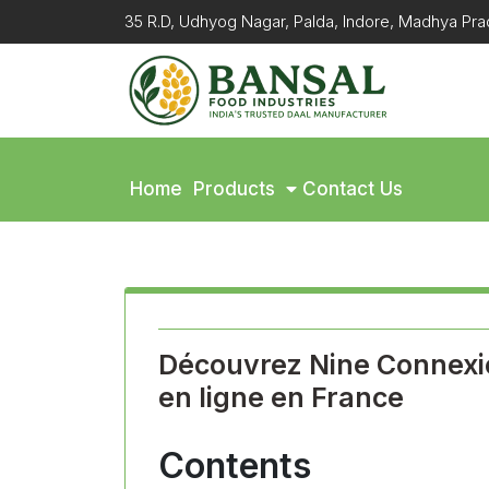
35 R.D, Udhyog Nagar, Palda, Indore, Madhya P
Home
Products
Contact Us
Découvrez Nine Connexion
en ligne en France
Contents